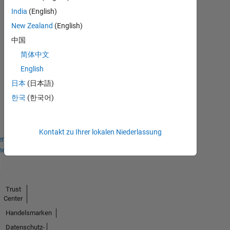
Answers
Alle
Abzeichen
India
(English)
New Zealand
(English)
中国
简体中文
English
First Answer
日本
(日本語)
06 Aug 2019
한국
(한국어)
Kontakt zu Ihrer lokalen Niederlassung
en
hen
Trust
Center
Handelsmarken
Datenschutz-