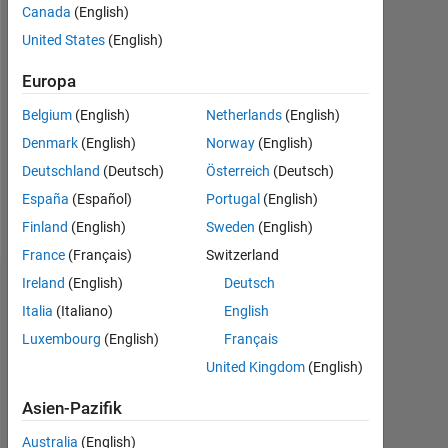
seit
Canada
(English)
2019
United States
(English)
Followers:
Europa
0
Belgium
(English)
Netherlands
(English)
Following:
Denmark
(English)
Norway
(English)
0
Deutschland
(Deutsch)
Österreich
(Deutsch)
España
(Español)
Portugal
(English)
Follow
Finland
(English)
Sweden
(English)
France
(Français)
Switzerland
Ireland
(English)
Deutsch
Abzeichen
Italia
(Italiano)
English
Jorge
Luxembourg
(English)
Français
Barrasa
United Kingdom
(English)
Fano's
Abzeichen
Asien-Pazifik
MATLAB
Australia
(English)