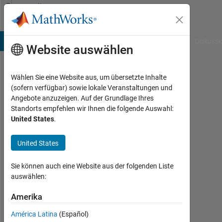
Weiter zum Inhalt
Community
Profile
B Answers
File Exchange
Cody
AI Chat Playground
Diskussi
Website auswählen
Wählen Sie eine Website aus, um übersetzte Inhalte
Jorge
(sofern verfügbar) sowie lokale Veranstaltungen und
Angebote anzuzeigen. Auf der Grundlage Ihres
Barrasa
Standorts empfehlen wir Ihnen die folgende Auswahl:
United States
.
Fano
Last
United States
seen:
mehr
Sie können auch eine Website aus der folgenden Liste
als 3
auswählen:
Jahre
vor
Amerika
|
Aktiv
América Latina
(Español)