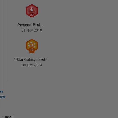
Personal Best...
01 Nov 2019
5-Star Galaxy Level 4
09 Oct 2019
en
hen
Trust