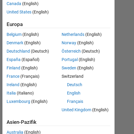
Canada
(English)
Following:
United States
(English)
0
Europa
Follow
Belgium
(English)
Netherlands
(English)
Denmark
(English)
Norway
(English)
Nachricht
Deutschland
(Deutsch)
Österreich
(Deutsch)
http://sites.google.com/site/chumerin/
Professional
España
(Español)
Portugal
(English)
Interests:
Finland
(English)
Sweden
(English)
Computer
France
(Français)
Switzerland
Vision,
Mehr
Machine
Ireland
(English)
Deutsch
anzeigen
Learning,
Italia
(Italiano)
English
GPU
Abzeichen
Luxembourg
(English)
Français
programming,
Brain-
United Kingdom
(English)
Nikolay
Computer
Chumerin's
Interfacing
Asien-Pazifik
Abzeichen
(BCI)
Australia
(English)