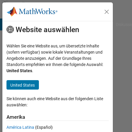
Weiter zum Inhalt
Community
Profile
B Answers
File Exchange
Cody
AI Chat Playground
Diskussi
Website auswählen
Wählen Sie eine Website aus, um übersetzte Inhalte
Nikolay
(sofern verfügbar) sowie lokale Veranstaltungen und
Angebote anzuzeigen. Auf der Grundlage Ihres
Chumerin
Standorts empfehlen wir Ihnen die folgende Auswahl:
United States
.
Toyota
Motor
United States
Europe
Aktiv
Sie können auch eine Website aus der folgenden Liste
seit
auswählen:
2008
Amerika
Followers:
América Latina
(Español)
0