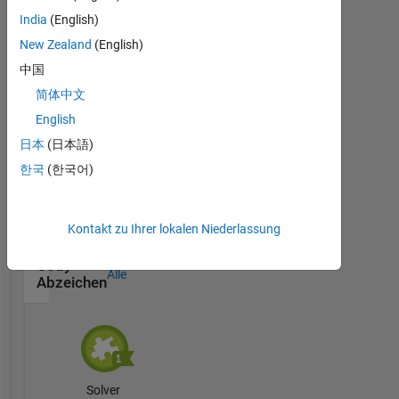
MATLAB
India
(English)
Answers
Alle
Abzeichen
New Zealand
(English)
中国
简体中文
English
日本
(日本語)
First Answer
한국
(한국어)
20 Jul 2017
Kontakt zu Ihrer lokalen Niederlassung
Cody
Alle
Abzeichen
Solver