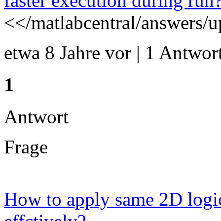
faster execution during run
<</matlabcentral/answers/u
etwa 8 Jahre vor | 1 Antwort
1
Antwort
Frage
How to apply same 2D logic