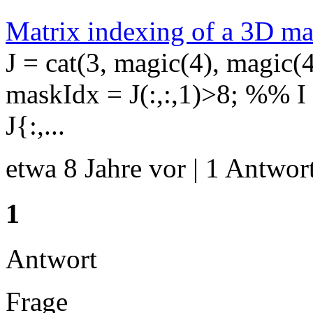
Matrix indexing of a 3D ma
J = cat(3, magic(4), magic(
maskIdx = J(:,:,1)>8; %% I
J{:,...
etwa 8 Jahre vor | 1 Antwort
1
Antwort
Frage