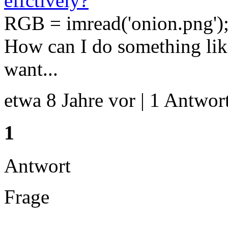
effctively?
RGB = imread('onion.png')
How can I do something li
want...
etwa 8 Jahre vor | 1 Antwort
1
Antwort
Frage