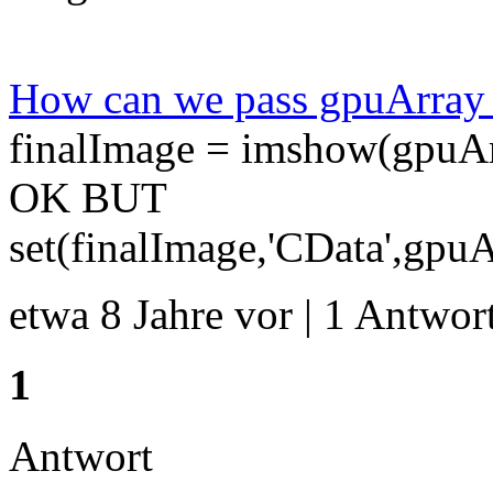
How can we pass gpuArray 
finalImage = imshow(gpuAr
OK BUT
set(finalImage,'CData',gpu
etwa 8 Jahre vor | 1 Antwort
1
Antwort