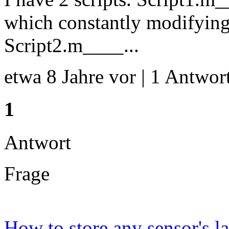
which constantly modifying 
Script2.m____...
etwa 8 Jahre vor | 1 Antwort
1
Antwort
Frage
How to store any sensor's las