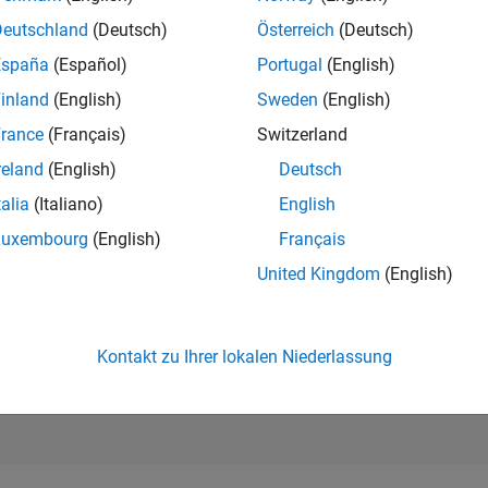
93.137
of 302.028
Deutschland
(Deutsch)
Österreich
(Deutsch)
España
(Español)
Portugal
(English)
REPUTATION
0
inland
(English)
Sweden
(English)
rance
(Français)
Switzerland
BEITRÄGE
1
Frage
reland
(English)
Deutsch
0
Antworten
talia
(Italiano)
English
ANTWORTZUS
Luxembourg
(English)
Français
0.0%
01/24
L
06/24
11/24
04/25
09/25
02/26
07/26
United Kingdom
(English)
ZEITACHSE
ERHALTENE
STIMMEN
0
Kontakt zu Ihrer lokalen Niederlassung