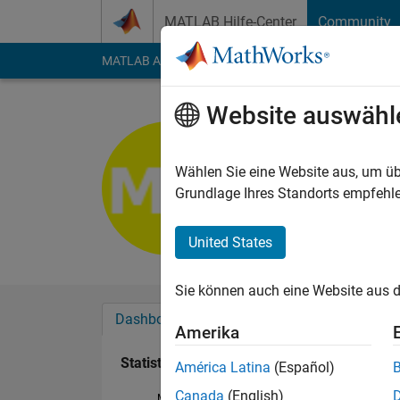
Weiter zum Inhalt
MATLAB Hilfe-Center
Community
MATLAB Answers
File Exchange
Cody
AI Cha
Website auswähl
Michel Ma
Last seen: mehr als 
Wählen Sie eine Website aus, um üb
Followers:
0
Followi
Grundlage Ihres Standorts empfehle
Follow
United States
Sie können auch eine Website aus d
Dashboard
Abzeichen
Empfehlungen
Amerika
Statistik
América Latina
(Español)
Canada
(English)
MATLAB Answers