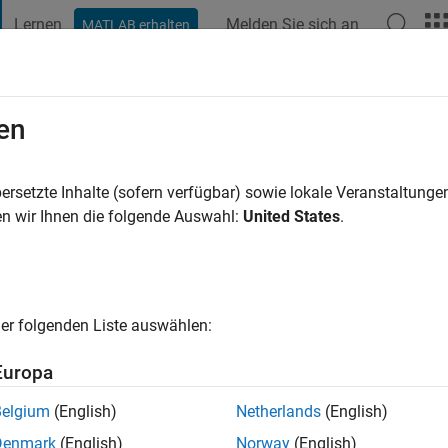
Lernen
Melden Sie sich an
MATLAB erhalten
t Playground
Diskussionen
Wettbewerbe
Blogs
Veröffentlic
en
lengret
4 Jahre vor
|
Aktiv seit 2021
ersetzte Inhalte (sofern verfügbar) sowie lokale Veranstaltung
ng:
0
n wir Ihnen die folgende Auswahl:
United States
.
er folgenden Liste auswählen:
Europa
Belgium
(English)
Netherlands
(English)
RANG
Denmark
(English)
Norway
(English)