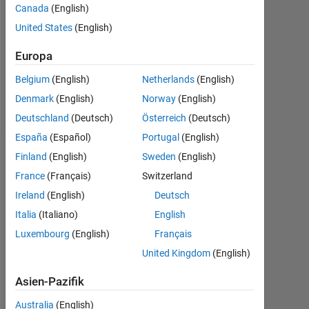
Canada
(English)
Following:
United States
(English)
0
Europa
Follow
Belgium
(English)
Netherlands
(English)
Nachricht
Denmark
(English)
Norway
(English)
Deutschland
(Deutsch)
Österreich
(Deutsch)
España
(Español)
Portugal
(English)
Dashboard
Finland
(English)
Sweden
(English)
France
(Français)
Switzerland
Statistik
Ireland
(English)
Deutsch
MATLAB Answers
Italia
(Italiano)
English
Luxembourg
(English)
Français
-2
-1
3
2
United Kingdom
(English)
Asien-Pazifik
BEITRÄGE
Australia
(English)
L
1