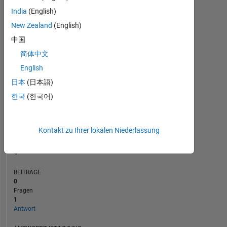
India
(English)
New Zealand
(English)
中国
0
05/19
04/20
03/21
02/22
01/23
12/23
11/24
10/25
06/19
06/20
06/21
06/22
06/23
06/24
06/26
06/18
08/19
10/20
12/21
L
02/23
04/24
06/25
08/26
简体中文
ZEITACHSE
English
日本
(日本語)
한국
(한국어)
RANG
11.462
of
302.028
Kontakt zu Ihrer lokalen Niederlassung
REPUTATION
4
BEITRÄGE
0
Fragen
1
Antwort