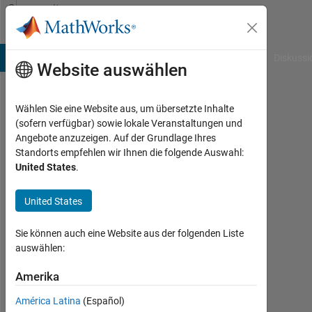
Weiter zum Inhalt
Community
Profile
B Answers
File Exchange
Cody
AI Chat Playground
Diskussi
Website auswählen
Wählen Sie eine Website aus, um übersetzte Inhalte
John
(sofern verfügbar) sowie lokale Veranstaltungen und
Angebote anzuzeigen. Auf der Grundlage Ihres
University
Standorts empfehlen wir Ihnen die folgende Auswahl:
of
United States
.
Tennessee
Knoxville
United States
Aktiv
Sie können auch eine Website aus der folgenden Liste
seit
auswählen:
2018
Amerika
Followers:
0
América Latina
(Español)