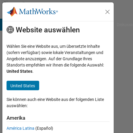
Weiter zum Inhalt
Community
Profile
B Answers
File Exchange
Cody
AI Chat Playground
Diskussi
Website auswählen
Wählen Sie eine Website aus, um übersetzte Inhalte
Benjamin
(sofern verfügbar) sowie lokale Veranstaltungen und
Angebote anzuzeigen. Auf der Grundlage Ihres
Lucas
Standorts empfehlen wir Ihnen die folgende Auswahl:
United States
.
Aktiv
seit
2016
United States
Followers:
Sie können auch eine Website aus der folgenden Liste
0
auswählen:
Following:
Amerika
0
América Latina
(Español)