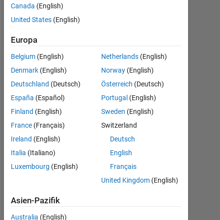
Canada
(English)
Follow
United States
(English)
Nachricht
Europa
Belgium
(English)
Netherlands
(English)
Denmark
(English)
Norway
(English)
Abzeichen
Deutschland
(Deutsch)
Österreich
(Deutsch)
Benjamin
España
(Español)
Portugal
(English)
Lucas's
Abzeichen
Finland
(English)
Sweden
(English)
France
(Français)
Switzerland
File
Ireland
(English)
Deutsch
Exchange
Alle
Abzeichen
Italia
(Italiano)
English
Luxembourg
(English)
Français
United Kingdom
(English)
Asien-Pazifik
First Submission
Australia
(English)