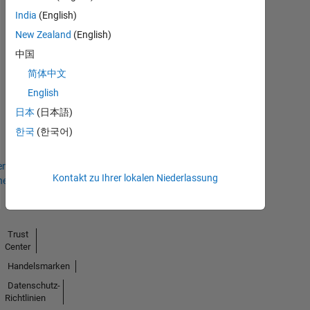
09 Oct 2019
India
(English)
New Zealand
(English)
中国
简体中文
Personal Best...
English
01 Nov 2019
日本
(日本語)
한국
(한국어)
en
Kontakt zu Ihrer lokalen Niederlassung
hen
Trust
Center
Handelsmarken
Datenschutz-
Richtlinien