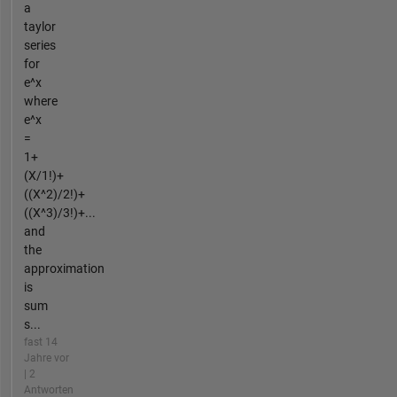
a
taylor
series
for
e^x
where
e^x
=
1+
(X/1!)+
((X^2)/2!)+
((X^3)/3!)+...
and
the
approximation
is
sum
s...
fast 14
Jahre vor
| 2
Antworten