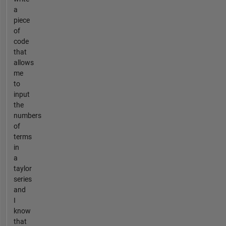
a
piece
of
code
that
allows
me
to
input
the
numbers
of
terms
in
a
taylor
series
and
I
know
that