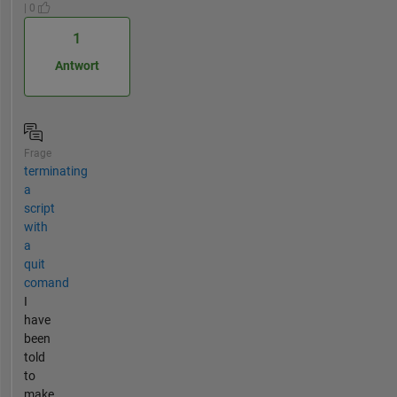
| 0
1
Antwort
Frage
terminating
a
script
with
a
quit
comand
I
have
been
told
to
make