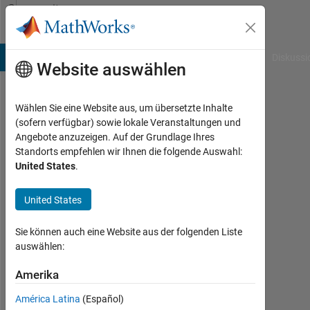
Weiter zum Inhalt
Community
Profile
B Answers
File Exchange
Cody
AI Chat Playground
Diskussi
Website auswählen
Wählen Sie eine Website aus, um übersetzte Inhalte
SonOfAFather
(sofern verfügbar) sowie lokale Veranstaltungen und
Angebote anzuzeigen. Auf der Grundlage Ihres
Aktiv
Standorts empfehlen wir Ihnen die folgende Auswahl:
seit
United States
.
2012
United States
Followers:
0
Sie können auch eine Website aus der folgenden Liste
Following:
auswählen:
0
Amerika
América Latina
(Español)
Follow