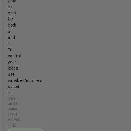
(one
by
one)
for
both
S
and
T.
To
control
your
loops,
use
variables/numbers
based
o...
mehr
als 13
Jahre
vor | 1
Antwort
| 0