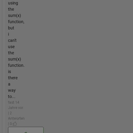
using
the
sum(x)
function,
but
i
can't
use
the
sum(x)
function.
is
there
a
way
to...
fast 14
Jahre vor
| 2
Antworten
| 0