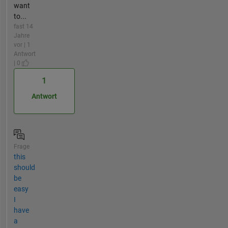
want
to...
fast 14
Jahre
vor | 1
Antwort
| 0
1
Antwort
Frage
this
should
be
easy
I
have
a