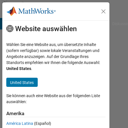
Weiter zum Inhalt
Community
Profile
B Answers
File Exchange
Cody
AI Chat Playground
Diskussi
Website auswählen
Wählen Sie eine Website aus, um übersetzte Inhalte
Arthur
(sofern verfügbar) sowie lokale Veranstaltungen und
Angebote anzuzeigen. Auf der Grundlage Ihres
Last
Standorts empfehlen wir Ihnen die folgende Auswahl:
seen: 7
United States
.
Monate
vor
United States
|
Aktiv
seit
Sie können auch eine Website aus der folgenden Liste
2025
auswählen:
Followers:
Amerika
0
América Latina
(Español)