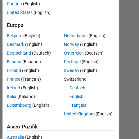
Following:
Canada
(English)
0
United States
(English)
Europa
Follow
Belgium
(English)
Netherlands
(English)
Denmark
(English)
Norway
(English)
Deutschland
(Deutsch)
Österreich
(Deutsch)
Dashboard
España
(Español)
Portugal
(English)
Statistik
Finland
(English)
Sweden
(English)
France
(Français)
Switzerland
MATLAB Answers
Ireland
(English)
Deutsch
-2
-1
3
2
Italia
(Italiano)
English
Luxembourg
(English)
Français
United Kingdom
(English)
BEITRÄGE
L
1
Asien-Pazifik
Australia
(English)