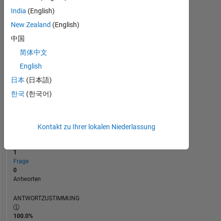
India
(English)
0
New Zealand
(English)
01/26
03/26
05/26
07/26
12/25
02/26
04/26
L
06/26
08/26
ZEITACHSE
中国
简体中文
English
RANG
43.101
日本
(日本語)
of
한국
(한국어)
302.025
REPUTATION
0
Kontakt zu Ihrer lokalen Niederlassung
BEITRÄGE
1
Frage
0
Antworten
ANTWORTZUSTIMMUNG
100.0%