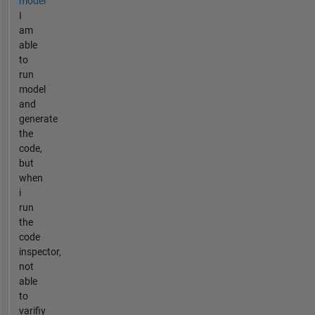
model
I
am
able
to
run
model
and
generate
the
code,
but
when
i
run
the
code
inspector,
not
able
to
varifiy