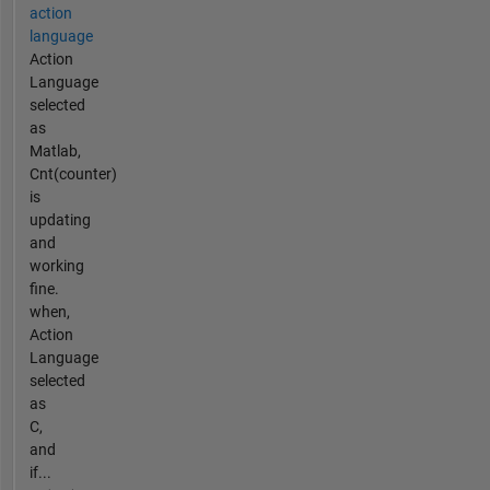
action
language
Action
Language
selected
as
Matlab,
Cnt(counter)
is
updating
and
working
fine.
when,
Action
Language
selected
as
C,
and
if...