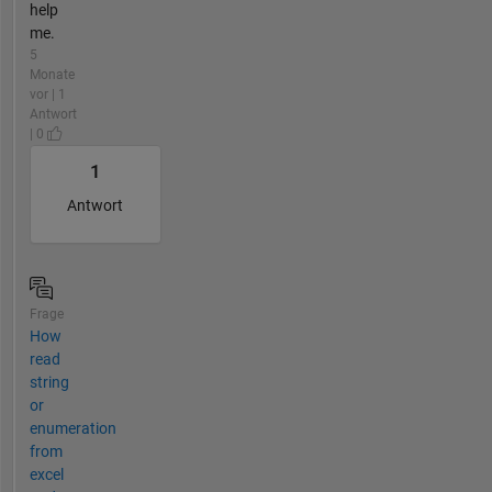
help
me.
5
Monate
vor | 1
Antwort
| 0
1
Antwort
Frage
How
read
string
or
enumeration
from
excel