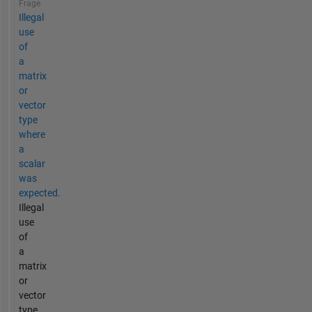
Frage
Illegal
use
of
a
matrix
or
vector
type
where
a
scalar
was
expected.
Illegal
use
of
a
matrix
or
vector
type