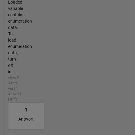
Loaded
variable
contains
enumeration
data.
To
load
enumeration
data,
turn
off
in...
etwa 2
Jahre
vor | 1
Antwort
| 0
1
Antwort