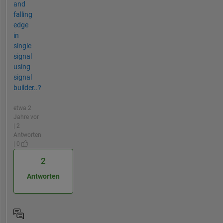
and
falling
edge
in
single
signal
using
signal
builder..?
etwa 2
Jahre vor
| 2
Antworten
| 0
2
Antworten