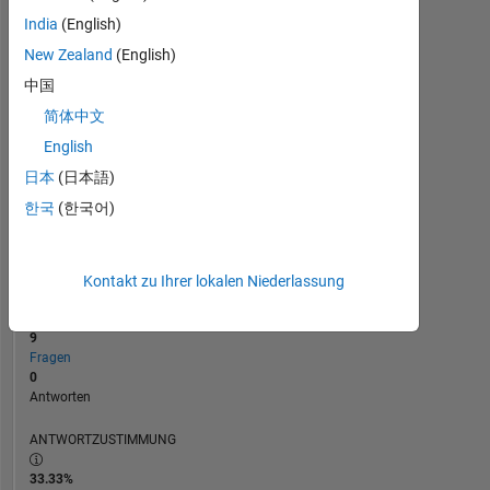
India
(English)
0
New Zealand
(English)
08/24
11/24
02/25
08/25
11/25
02/26
08/26
05/24
09/24
01/25
05/25
L
09/25
01/26
05/26
ZEITACHSE
中国
简体中文
English
RANG
199.974
日本
(日本語)
of
한국
(한국어)
302.025
REPUTATION
0
Kontakt zu Ihrer lokalen Niederlassung
BEITRÄGE
9
Fragen
0
Antworten
ANTWORTZUSTIMMUNG
33.33%