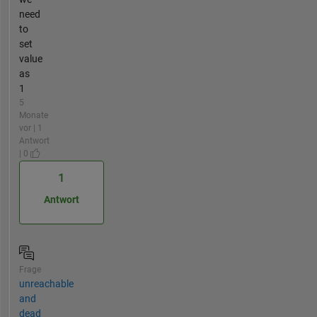
need
to
set
value
as
1
5
Monate
vor | 1
Antwort
| 0
1
Antwort
Frage
unreachable
and
dead