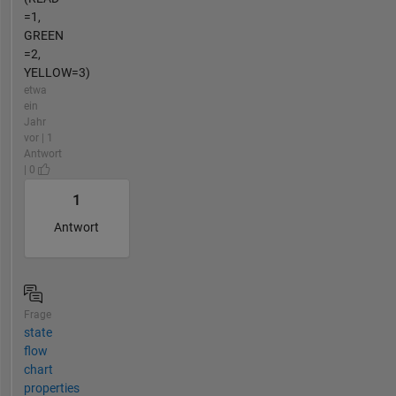
=1,
GREEN
=2,
YELLOW=3)
etwa
ein
Jahr
vor | 1
Antwort
| 0
1
Antwort
Frage
state
flow
chart
properties