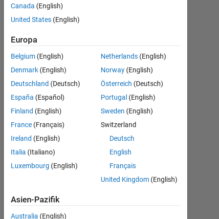
Following:
Canada
(English)
0
United States
(English)
Europa
Follow
Belgium
(English)
Netherlands
(English)
Denmark
(English)
Norway
(English)
Deutschland
(Deutsch)
Österreich
(Deutsch)
Dashboard
España
(Español)
Portugal
(English)
Statistik
Finland
(English)
Sweden
(English)
France
(Français)
Switzerland
MATLAB Answers
Discussions
All
Ireland
(English)
Deutsch
-2
-1
5
4
Italia
(Italiano)
English
Luxembourg
(English)
Français
3
United Kingdom
(English)
BEITRÄGE
L
2
Asien-Pazifik
1
Australia
(English)