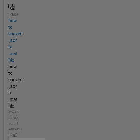
Frage
how
to
convert
.json
to
.mat
file
how
to
convert
.json
to
.mat
file
etwa 2
Jahre
vor | 1
Antwort
| 0