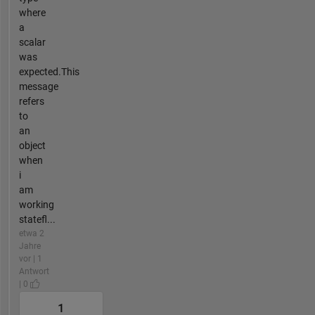
where
a
scalar
was
expected.This
message
refers
to
an
object
when
i
am
working
statefl...
etwa 2
Jahre
vor | 1
Antwort
| 0
1