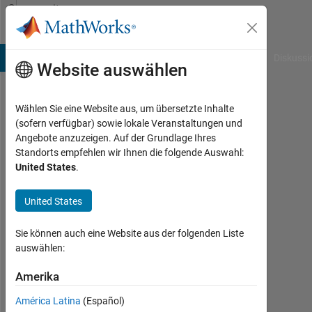
Weiter zum Inhalt
Community
Profile
B Answers
File Exchange
Cody
AI Chat Playground
Diskussi
Website auswählen
Wählen Sie eine Website aus, um übersetzte Inhalte
VINAY
(sofern verfügbar) sowie lokale Veranstaltungen und
Angebote anzuzeigen. Auf der Grundlage Ihres
Last
Standorts empfehlen wir Ihnen die folgende Auswahl:
seen: 4
United States
.
Monate
vor
United States
|
Aktiv
seit
Sie können auch eine Website aus der folgenden Liste
2024
auswählen:
Followers:
Amerika
0
América Latina
(Español)