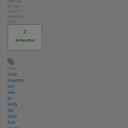
mehr als
ein Jahr
vor | 2
Antworten
| 0
2
Antworten
Frage
Code
inspector
not
able
to
verify
the
state
flow