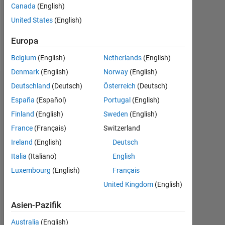
Following:
Canada
(English)
0
United States
(English)
Europa
Follow
Belgium
(English)
Netherlands
(English)
Denmark
(English)
Norway
(English)
Deutschland
(Deutsch)
Österreich
(Deutsch)
Abzeichen
España
(Español)
Portugal
(English)
VINAY's
Finland
(English)
Sweden
(English)
Abzeichen
France
(Français)
Switzerland
MATLAB
Ireland
(English)
Deutsch
Answers
Alle
Italia
(Italiano)
English
Abzeichen
Luxembourg
(English)
Français
United Kingdom
(English)
Asien-Pazifik
Australia
(English)
Thankful Level 2