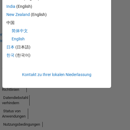
13 Feb 2025
India
(English)
New Zealand
(English)
中国
简体中文
en
English
hen
日本
(日本語)
한국
(한국어)
Trust
Center
Kontakt zu Ihrer lokalen Niederlassung
Handelsmarken
Datenschutz-
Richtlinien
Datendiebstahl
verhindern
Status von
Anwendungen
Nutzungsbedingungen