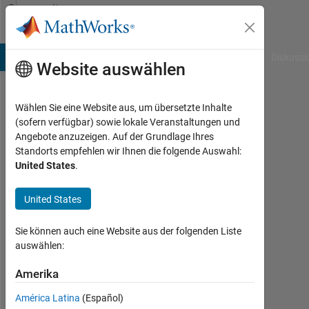
Weiter zum Inhalt
Community
Profile
B Answers
File Exchange
Cody
AI Chat Playground
Diskussi
Website auswählen
Wählen Sie eine Website aus, um übersetzte Inhalte
VINAY
(sofern verfügbar) sowie lokale Veranstaltungen und
Angebote anzuzeigen. Auf der Grundlage Ihres
Last
Standorts empfehlen wir Ihnen die folgende Auswahl:
seen: 4
United States
.
Monate
vor
United States
|
Aktiv
seit
Sie können auch eine Website aus der folgenden Liste
2024
auswählen:
Followers:
Amerika
0
América Latina
(Español)