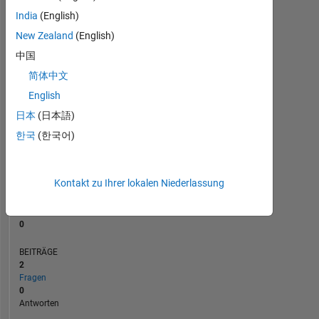
BEITRÄGE
L
1
India
(English)
New Zealand
(English)
中国
0
简体中文
12/24
03/25
06/25
09/25
L
12/25
03/26
06/26
English
ZEITACHSE
日本
(日本語)
한국
(한국어)
RANG
194.300
of
Kontakt zu Ihrer lokalen Niederlassung
302.031
REPUTATION
0
BEITRÄGE
2
Fragen
0
Antworten