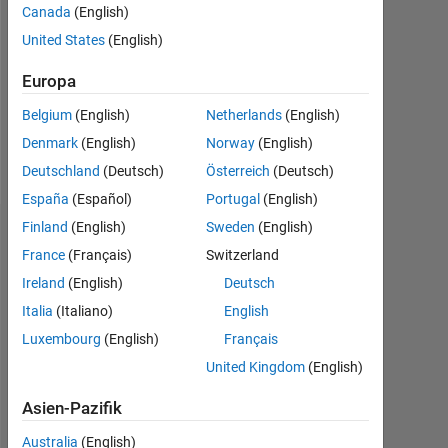
Followers:
Canada
(English)
0
United States
(English)
Following:
Europa
0
Belgium
(English)
Netherlands
(English)
Denmark
(English)
Norway
(English)
Follow
Deutschland
(Deutsch)
Österreich
(Deutsch)
España
(Español)
Portugal
(English)
Finland
(English)
Sweden
(English)
Dashboard
France
(Français)
Switzerland
Ireland
(English)
Deutsch
Statistik
Italia
(Italiano)
English
MATLAB Answers
Luxembourg
(English)
Français
United Kingdom
(English)
-2
-1
3
2
Asien-Pazifik
Australia
(English)