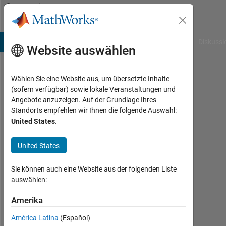
Weiter zum Inhalt
Community
Profile
B Answers
File Exchange
Cody
AI Chat Playground
Diskussi
Website auswählen
Wählen Sie eine Website aus, um übersetzte Inhalte
Ahmed
(sofern verfügbar) sowie lokale Veranstaltungen und
Angebote anzuzeigen. Auf der Grundlage Ihres
Last
Standorts empfehlen wir Ihnen die folgende Auswahl:
seen:
United States
.
mehr
als
United States
ein
Jahr
vor
Sie können auch eine Website aus der folgenden Liste
|
auswählen:
Aktiv
seit
Amerika
2024
América Latina
(Español)