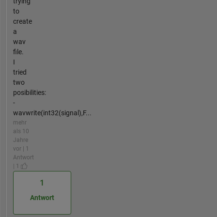
trying
to
create
a
wav
file.
I
tried
two
posibilities:
-
wavwrite(int32(signal),F...
mehr
als 10
Jahre
vor | 1
Antwort
| 1
1
Antwort