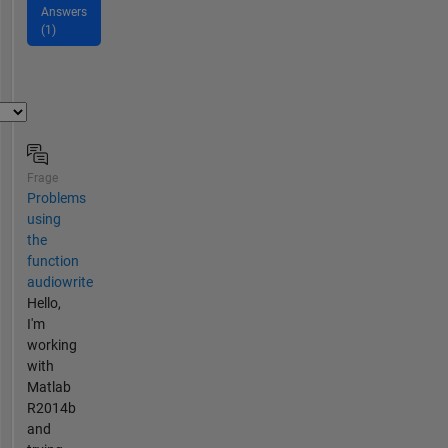
Answers
(1)
Frage
Problems
using
the
function
audiowrite
Hello,
I'm
working
with
Matlab
R2014b
and