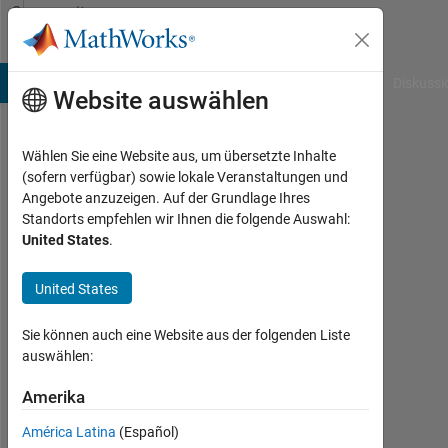
Weiter zum Inhalt
Community
Profile
B Answers
File Exchange
Cody
AI Chat Playground
Diskussi
Website auswählen
Wählen Sie eine Website aus, um übersetzte Inhalte
ignacio
(sofern verfügbar) sowie lokale Veranstaltungen und
Angebote anzuzeigen. Auf der Grundlage Ihres
Last
Standorts empfehlen wir Ihnen die folgende Auswahl:
seen:
United States
.
mehr
als 5
United States
Jahre
vor
|
Sie können auch eine Website aus der folgenden Liste
Aktiv
auswählen:
seit
2015
Amerika
América Latina
(Español)
Followers: