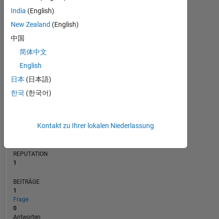
BEITRÄGE
India
(English)
L
1
New Zealand
(English)
中国
简体中文
0
01/17
03/18
05/19
07/20
09/21
11/22
01/24
03/25
03/17
07/18
11/19
03/21
07/22
11/23
07/26
11/15
05/17
11/18
05/20
L
11/21
05/23
11/24
05/26
English
ZEITACHSE
日本
(日本語)
한국
(한국어)
RANG
35.644
Kontakt zu Ihrer lokalen Niederlassung
of
302.025
REPUTATION
1
BEITRÄGE
1
Frage
0
Antworten