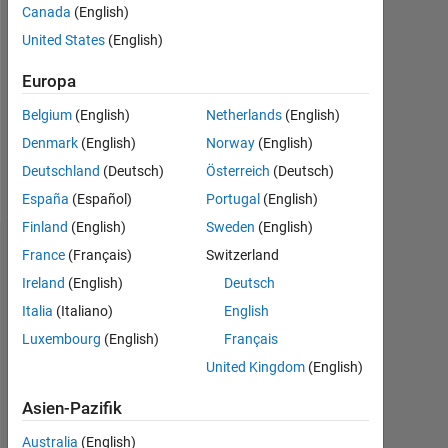
0
Canada
(English)
United States
(English)
Following:
0
Europa
Belgium
(English)
Netherlands
(English)
Follow
Denmark
(English)
Norway
(English)
Nachricht
Deutschland
(Deutsch)
Österreich
(Deutsch)
España
(Español)
Portugal
(English)
Finland
(English)
Sweden
(English)
France
(Français)
Switzerland
Dashboard
Ireland
(English)
Deutsch
Statistik
Italia
(Italiano)
English
Luxembourg
(English)
Français
MATLAB Answers
United Kingdom
(English)
-2
-1
3
2
Asien-Pazifik
Australia
(English)