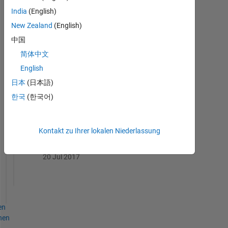
Knowledgeable Level 1
India
(English)
20 Jul 2017
New Zealand
(English)
中国
简体中文
English
Thankful Level 3
日本
(日本語)
20 Jul 2017
한국
(한국어)
Kontakt zu Ihrer lokalen Niederlassung
First Answer
20 Jul 2017
en
hen