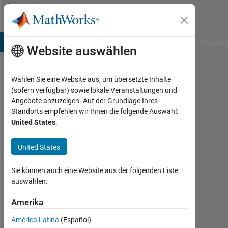
Weiter zum Inhalt
Community
Profile
B Answers
File Exchange
Cody
AI Chat Playground
Diskussi
Website auswählen
Wählen Sie eine Website aus, um übersetzte Inhalte
Mani
(sofern verfügbar) sowie lokale Veranstaltungen und
Angebote anzuzeigen. Auf der Grundlage Ihres
Visveshwaraih
Standorts empfehlen wir Ihnen die folgende Auswahl:
Technological
United States
.
University
United States
Aktiv
seit
Sie können auch eine Website aus der folgenden Liste
2011
auswählen:
Followers:
Amerika
0
América Latina
(Español)
Following: