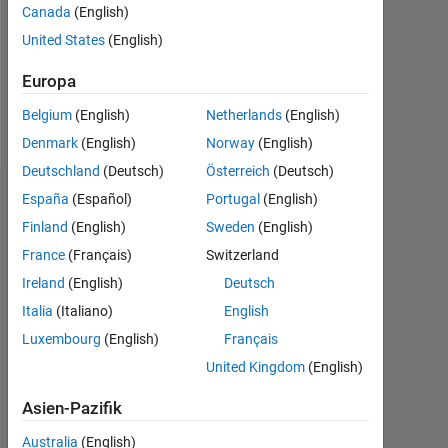
Canada
(English)
0
United States
(English)
Follow
Europa
Nachricht
Belgium
(English)
Netherlands
(English)
Denmark
(English)
Norway
(English)
Deutschland
(Deutsch)
Österreich
(Deutsch)
Abzeichen
España
(Español)
Portugal
(English)
Finland
(English)
Sweden
(English)
Mani's
France
(Français)
Switzerland
Abzeichen
Ireland
(English)
Deutsch
MATLAB
Italia
(Italiano)
English
Answers
Alle
Luxembourg
(English)
Français
Abzeichen
United Kingdom
(English)
Asien-Pazifik
Australia
(English)