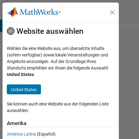
Weiter zum Inhalt
Community
Profile
B Answers
File Exchange
Cody
AI Chat Playground
Diskussi
Website auswählen
Wählen Sie eine Website aus, um übersetzte Inhalte
Jordan
(sofern verfügbar) sowie lokale Veranstaltungen und
Angebote anzuzeigen. Auf der Grundlage Ihres
Last
Standorts empfehlen wir Ihnen die folgende Auswahl:
seen: 7
United States
.
Monate
vor
United States
|
Aktiv
seit
Sie können auch eine Website aus der folgenden Liste
2023
auswählen:
Followers:
Amerika
0
América Latina
(Español)