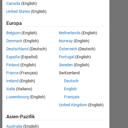
Following:
Canada
(English)
0
United States
(English)
Europa
Follow
Belgium
(English)
Netherlands
(English)
Denmark
(English)
Norway
(English)
Deutschland
(Deutsch)
Österreich
(Deutsch)
Dashboard
España
(Español)
Portugal
(English)
Statistik
Finland
(English)
Sweden
(English)
France
(Français)
Switzerland
MATLAB Answers
Ireland
(English)
Deutsch
-2
-1
3
2
Italia
(Italiano)
English
Luxembourg
(English)
Français
United Kingdom
(English)
BEITRÄGE
L
1
Asien-Pazifik
Australia
(English)