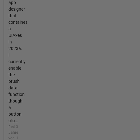
app
designer
that
containes
a
UIAxes
in
2023a.
I
currently
enable
the
brush
data
function
though
a
button
clic...
fast 3
Jahre
vor | 1