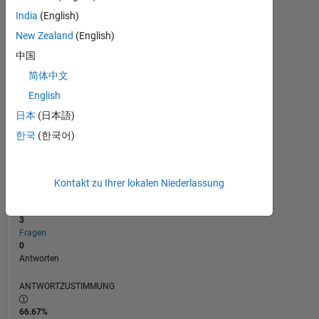
India
(English)
0
New Zealand
(English)
01/24
05/24
09/24
01/25
09/25
01/26
05/26
09/23
02/24
07/24
12/24
L
05/25
10/25
03/26
08/26
ZEITACHSE
中国
简体中文
English
RANG
189.868
日本
(日本語)
of
한국
(한국어)
302.031
REPUTATION
0
Kontakt zu Ihrer lokalen Niederlassung
BEITRÄGE
3
Fragen
0
Antworten
ANTWORTZUSTIMMUNG
66.67%