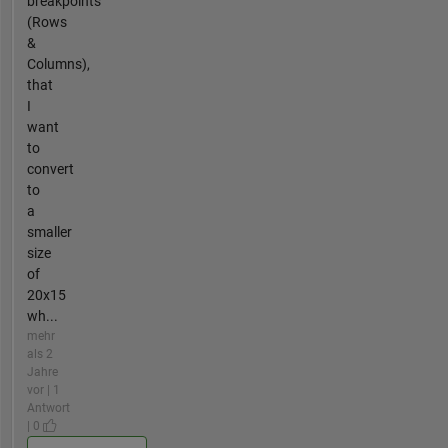
breakpoints
(Rows
&
Columns),
that
I
want
to
convert
to
a
smaller
size
of
20x15
wh...
mehr
als 2
Jahre
vor | 1
Antwort
| 0