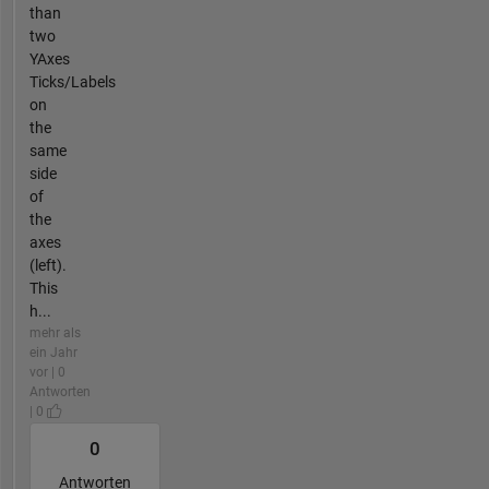
than
two
YAxes
Ticks/Labels
on
the
same
side
of
the
axes
(left).
This
h...
mehr als
ein Jahr
vor | 0
Antworten
| 0
0
Antworten