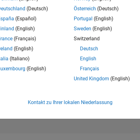
192.158
of 302.025
Deutschland
(Deutsch)
Österreich
(Deutsch)
España
(Español)
Portugal
(English)
REPUTATION
0
inland
(English)
Sweden
(English)
rance
(Français)
Switzerland
BEITRÄGE
2
Fragen
reland
(English)
Deutsch
1
Antwort
talia
(Italiano)
English
ANTWORTZUS
Luxembourg
(English)
Français
50.0%
01/25
L
04/25
07/25
10/25
01/26
04/26
07/26
United Kingdom
(English)
ZEITACHSE
ERHALTENE
STIMMEN
0
Kontakt zu Ihrer lokalen Niederlassung