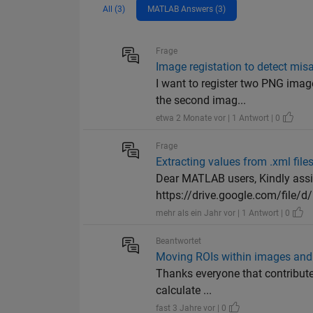
All (3)
MATLAB Answers (3)
Frage
Image registation to detect mi
I want to register two PNG imag
the second imag...
etwa 2 Monate vor | 1 Antwort | 0
Frage
Extracting values from .xml file
Dear MATLAB users, Kindly assis
https://drive.google.com/file/
mehr als ein Jahr vor | 1 Antwort | 0
Beantwortet
Moving ROIs within images and
Thanks everyone that contributed.
calculate ...
fast 3 Jahre vor | 0