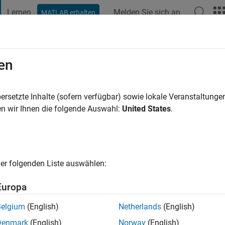
Lernen
Melden Sie sich an
MATLAB erhalten
t Playground
Diskussionen
Wettbewerbe
Blogs
Veröffentlic
en
Monat vor
|
Aktiv seit 2023
ersetzte Inhalte (sofern verfügbar) sowie lokale Veranstaltung
ng:
1
n wir Ihnen die folgende Auswahl:
United States
.
er folgenden Liste auswählen:
Europa
Belgium
(English)
Netherlands
(English)
RANG
Denmark
(English)
Norway
(English)