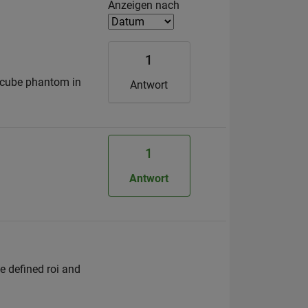
Filter2
Anzeigen nach
1
e cube phantom in
Antwort
1
Antwort
he defined roi and