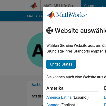
Weiter zum Inhalt
MATLAB Hilfe-Center
Community
MATLAB Answers
File Exchange
Cody
AI Cha
Website auswähl
Auwal
Last seen: etwa ein 
Wählen Sie eine Website aus, um üb
Followers:
0
Followi
Grundlage Ihres Standorts empfehle
Follow
United States
Sie können auch eine Website aus d
Dashboard
Abzeichen
Empfehlungen
Amerika
Statistik
América Latina
(Español)
Canada
(English)
MATLAB Answers