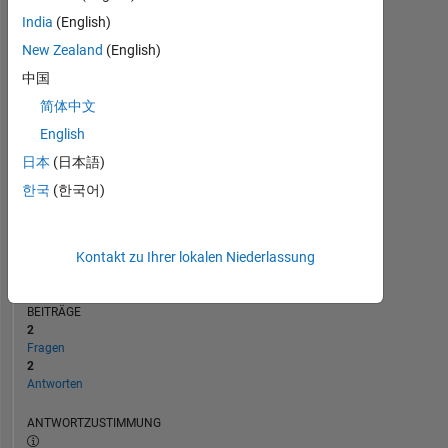
India
(English)
New Zealand
(English)
0
09/23
02/24
07/24
12/24
05/25
03/26
08/26
04/23
10/23
04/24
10/24
L
04/25
10/25
04/26
中国
ZEITACHSE
简体中文
English
日本
(日本語)
RANG
184.637
한국
(한국어)
of
302.028
REPUTATION
Kontakt zu Ihrer lokalen Niederlassung
0
BEITRÄGE
2
Fragen
2
Antworten
ANTWORTZUSTIMMUNG