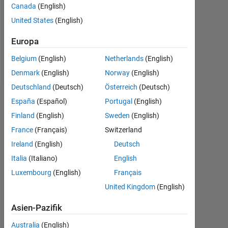
Canada
(English)
Following:
United States
(English)
0
Europa
Follow
Belgium
(English)
Netherlands
(English)
Denmark
(English)
Norway
(English)
Deutschland
(Deutsch)
Österreich
(Deutsch)
Dashboard
España
(Español)
Portugal
(English)
Finland
(English)
Sweden
(English)
Statistik
France
(Français)
Switzerland
MATLAB Answers
Ireland
(English)
Deutsch
Italia
(Italiano)
English
-2
-1
4
3
Luxembourg
(English)
Français
United Kingdom
(English)
2
BEITRÄGE
Asien-Pazifik
L
Australia
(English)
1