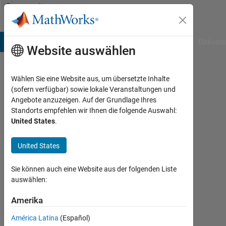
Weiter zum Inhalt
Community
Profile
B Answers
File Exchange
Cody
AI Chat Playground
Diskussi
Website auswählen
Wählen Sie eine Website aus, um übersetzte Inhalte
Ron
(sofern verfügbar) sowie lokale Veranstaltungen und
Angebote anzuzeigen. Auf der Grundlage Ihres
Last
Standorts empfehlen wir Ihnen die folgende Auswahl:
seen:
United States
.
10
Monate
United States
vor
|
Aktiv
Sie können auch eine Website aus der folgenden Liste
seit
auswählen:
2023
Amerika
Followers:
América Latina
(Español)
0