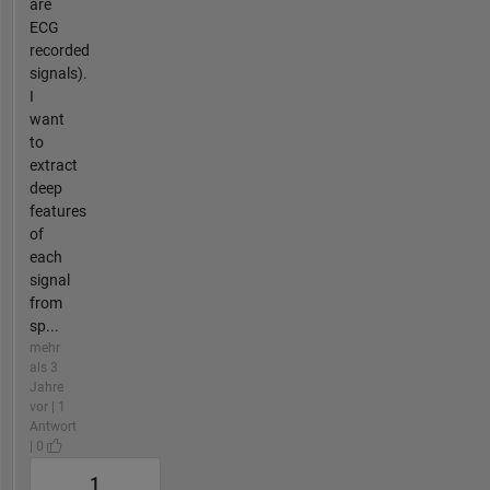
are
ECG
recorded
signals).
I
want
to
extract
deep
features
of
each
signal
from
sp...
mehr
als 3
Jahre
vor | 1
Antwort
| 0
1