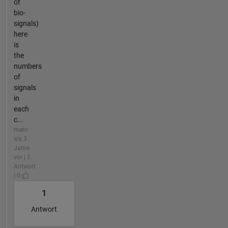
of
bio-
signals)
here
is
the
numbers
of
signals
in
each
c...
mehr
als 3
Jahre
vor | 1
Antwort
| 0
1
Antwort