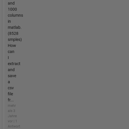
and
1000
columns
in
matlab.
(8528
smples)
How
can
I
extract
and
save
a
csv
file
fr...
mehr
als 3
Jahre
vor | 1
Antwort