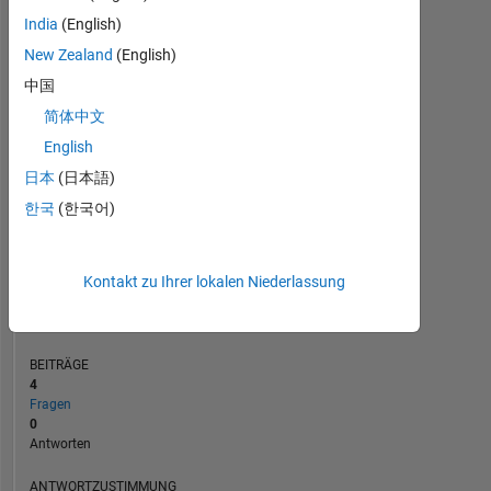
1
India
(English)
New Zealand
(English)
0
中国
07/23
12/23
05/24
10/24
03/25
01/26
06/26
02/23
08/23
02/24
08/24
L
02/25
08/25
02/26
08/26
简体中文
ZEITACHSE
English
日本
(日本語)
RANG
한국
(한국어)
182.460
of
302.025
Kontakt zu Ihrer lokalen Niederlassung
REPUTATION
0
BEITRÄGE
4
Fragen
0
Antworten
ANTWORTZUSTIMMUNG