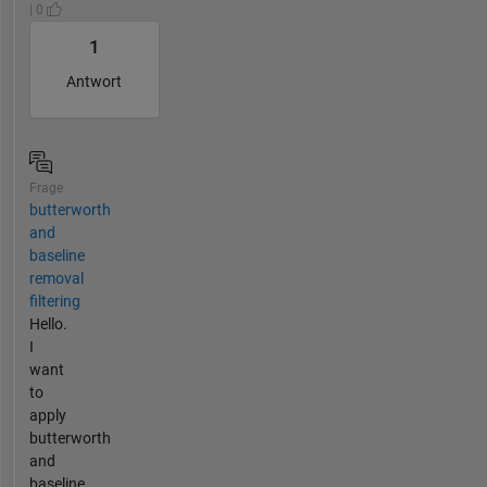
| 0
1
Antwort
Frage
butterworth
and
baseline
removal
filtering
Hello.
I
want
to
apply
butterworth
and
baseline