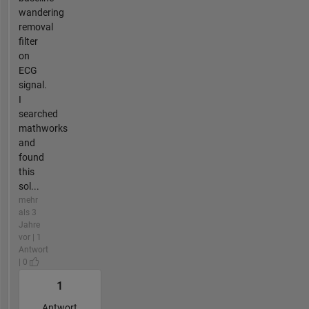
wandering
removal
filter
on
ECG
signal.
I
searched
mathworks
and
found
this
sol...
mehr
als 3
Jahre
vor | 1
Antwort
| 0
1
Antwort