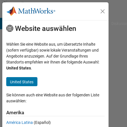
Weiter zum Inhalt
Community
Profile
B Answers
File Exchange
Cody
AI Chat Playground
Diskussi
Website auswählen
Wählen Sie eine Website aus, um übersetzte Inhalte
yasaman
(sofern verfügbar) sowie lokale Veranstaltungen und
Angebote anzuzeigen. Auf der Grundlage Ihres
Last
Standorts empfehlen wir Ihnen die folgende Auswahl:
seen:
United States
.
mehr
als 3
United States
Jahre
vor
|
Sie können auch eine Website aus der folgenden Liste
Aktiv
auswählen:
seit
2023
Amerika
América Latina
(Español)
Followers: