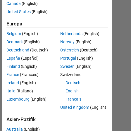
0
Canada
(English)
United States
(English)
Following:
0
Europa
Belgium
(English)
Netherlands
(English)
Follow
Denmark
(English)
Norway
(English)
Deutschland
(Deutsch)
Österreich
(Deutsch)
España
(Español)
Portugal
(English)
Dashboard
Finland
(English)
Sweden
(English)
France
(Français)
Switzerland
Statistik
Ireland
(English)
Deutsch
MATLAB Answers
Italia
(Italiano)
English
Luxembourg
(English)
Français
-2
-1
4
3
United Kingdom
(English)
2
Asien-Pazifik
BEITRÄGE
L
Australia
(English)