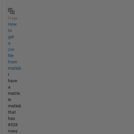
Frage
How
to
get
a
csv
file
from
matlab
I
have
a
matrix
in
matlab
that
has
8528
rows