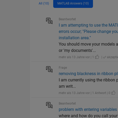
All (10)
MATLAB Answers (10)
Beantwortet
I am attempting to use the MATL
errors occur; "Please change you
installation area."
You should move your models and
or 'my documents'...
mehr als 13 Jahre vor | 1
|
akzeptie
Frage
removing blackness in ribbon pl
I am currently using the ribbon p
am writ...
mehr als 13 Jahre vor | 1 Antwort | 0
Beantwortet
problem with entering variables 
where and how do you call your f