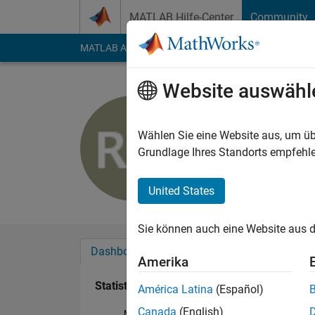
Weiter zum Inhalt
MATLAB Hilfe-Center
Community
MATLAB Answers
File Exchange
Cody
AI Cha
Website auswähl
Ruben
Aktiv seit 2011
Wählen Sie eine Website aus, um üb
Followers:
0
Followi
Grundlage Ihres Standorts empfehle
Follow
Nachri
United States
Sie können auch eine Website aus d
Dashboard
Abzeichen
Empfehlungen
Amerika
Statistik
América Latina
(Español)
Canada
(English)
MATLAB Answers