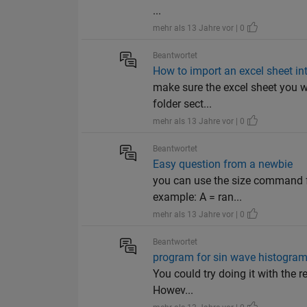
...
mehr als 13 Jahre vor | 0
Beantwortet
How to import an excel sheet 
make sure the excel sheet you wan
folder sect...
mehr als 13 Jahre vor | 0
Beantwortet
Easy question from a newbie
you can use the size command for
example: A = ran...
mehr als 13 Jahre vor | 0
Beantwortet
program for sin wave histogra
You could try doing it with the
Howev...