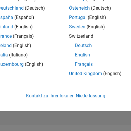
8.315
of 302.025
Deutschland
(Deutsch)
Österreich
(Deutsch)
España
(Español)
Portugal
(English)
REPUTATION
6
inland
(English)
Sweden
(English)
rance
(Français)
Switzerland
BEITRÄGE
5
Fragen
reland
(English)
Deutsch
5
Antworten
talia
(Italiano)
English
ANTWORTZUS
Luxembourg
(English)
Français
60.0%
04/18
L
06/19
08/20
10/21
12/22
02/24
04/25
06/26
United Kingdom
(English)
ZEITACHSE
ERHALTENE
STIMMEN
1
Kontakt zu Ihrer lokalen Niederlassung