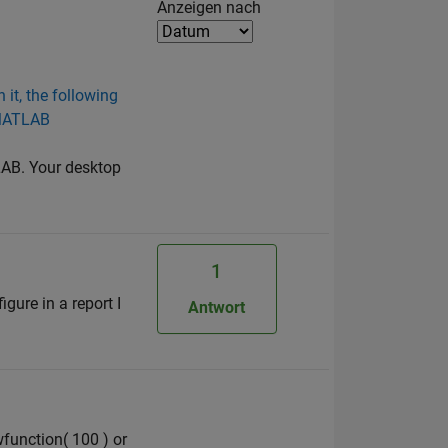
Filter2
Anzeigen nach
it, the following
f MATLAB
LAB. Your desktop
1
igure in a report I
Antwort
wfunction( 100 ) or