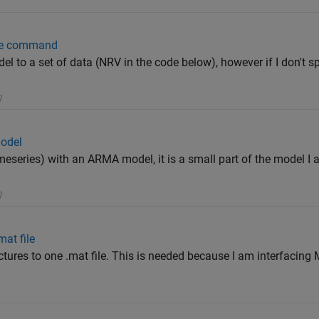
ate command
del to a set of data (NRV in the code below), however if I don't s
model
timeseries) with an ARMA model, it is a small part of the model I
mat file
ructures to one .mat file. This is needed because I am interfaci