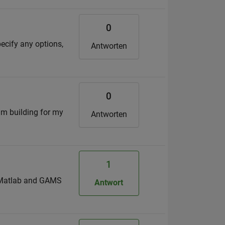
0
pecify any options,
Antworten
0
 am building for my
Antworten
1
ng Matlab and GAMS
Antwort