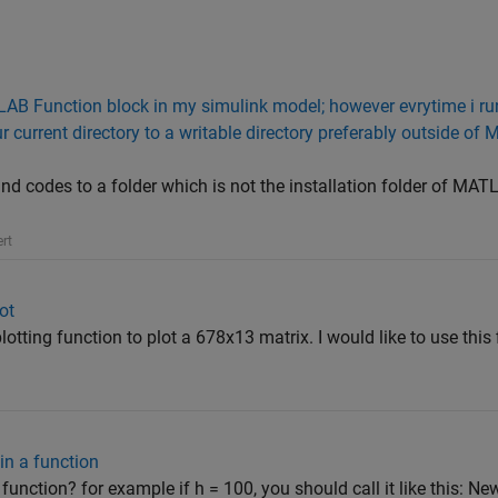
AB Function block in my simulink model; however evrytime i run 
r current directory to a writable directory preferably outside o
 codes to a folder which is not the installation folder of MAT
rt
ot
lotting function to plot a 678x13 matrix. I would like to use this f
in a function
unction? for example if h = 100, you should call it like this: Ne