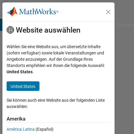
Weiter zum Inhalt
Community
Profile
B Answers
File Exchange
Cody
AI Chat Playground
Diskussi
Website auswählen
Wählen Sie eine Website aus, um übersetzte Inhalte
依
(sofern verfügbar) sowie lokale Veranstaltungen und
Angebote anzuzeigen. Auf der Grundlage Ihres
帆
Standorts empfehlen wir Ihnen die folgende Auswahl:
United States
.
Last
seen:
mehr
United States
als 2
Jahre
Sie können auch eine Website aus der folgenden Liste
vor
auswählen:
|
Aktiv
Amerika
seit
América Latina
(Español)
2024