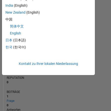
BEITRÄGE
India
(English)
L
1
New Zealand
(English)
中国
简体中文
0
08/24
11/24
02/25
08/25
11/25
02/26
08/26
05/24
09/24
01/25
05/25
L
09/25
01/26
05/26
English
ZEITACHSE
日本
(日本語)
한국
(한국어)
RANG
199.123
Kontakt zu Ihrer lokalen Niederlassung
of
302.023
REPUTATION
0
BEITRÄGE
1
Frage
0
Antworten