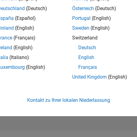
173.773
of 302.025
Deutschland
(Deutsch)
Österreich
(Deutsch)
España
(Español)
Portugal
(English)
REPUTATION
0
inland
(English)
Sweden
(English)
rance
(Français)
Switzerland
BEITRÄGE
1
Frage
reland
(English)
Deutsch
0
Antworten
talia
(Italiano)
English
ANTWORTZUS
Luxembourg
(English)
Français
0.0%
/24
08/24
L
12/24
04/25
08/25
12/25
04/26
08/26
United Kingdom
(English)
ZEITACHSE
ERHALTENE
STIMMEN
0
Kontakt zu Ihrer lokalen Niederlassung