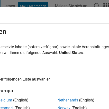
Lernen
Melden Sie sich an
MATLAB erhalten
t Playground
Diskussionen
Wettbewerbe
Blogs
Veröffentlic
en
e
3 Jahre vor
|
Aktiv seit 2022
ersetzte Inhalte (sofern verfügbar) sowie lokale Veranstaltung
ng:
0
n wir Ihnen die folgende Auswahl:
United States
.
er folgenden Liste auswählen:
Europa
Belgium
(English)
Netherlands
(English)
RANG
Denmark
(English)
Norway
(English)