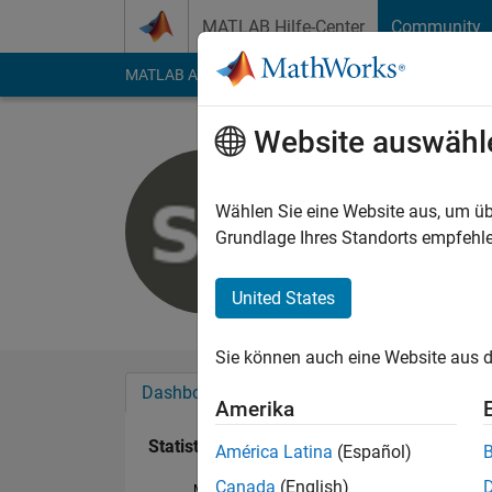
Weiter zum Inhalt
MATLAB Hilfe-Center
Community
MATLAB Answers
File Exchange
Cody
AI Cha
Website auswähl
Sean Audi
Last seen: mehr als 
Wählen Sie eine Website aus, um üb
Followers:
0
Followi
Grundlage Ihres Standorts empfehle
Follow
United States
Sie können auch eine Website aus d
Dashboard
Abzeichen
Empfehlungen
Amerika
Statistik
América Latina
(Español)
Canada
(English)
MATLAB Answers