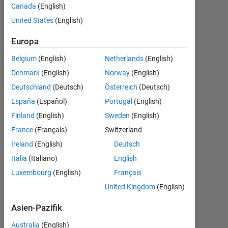
0
Canada
(English)
United States
(English)
Following:
0
Europa
Belgium
(English)
Netherlands
(English)
Follow
Denmark
(English)
Norway
(English)
Deutschland
(Deutsch)
Österreich
(Deutsch)
España
(Español)
Portugal
(English)
Dashboard
Finland
(English)
Sweden
(English)
France
(Français)
Switzerland
Statistik
Ireland
(English)
Deutsch
MATLAB Answers
Italia
(Italiano)
English
Luxembourg
(English)
Français
-2
-1
7
6
United Kingdom
(English)
5
4
Asien-Pazifik
BEITRÄGE
L
3
Australia
(English)