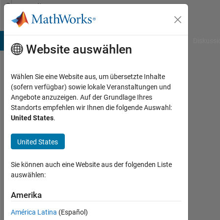
Weiter zum Inhalt
Community
Profile
B Answers
File Exchange
Cody
AI Chat Playground
Diskussi
Website auswählen
Wählen Sie eine Website aus, um übersetzte Inhalte
William
(sofern verfügbar) sowie lokale Veranstaltungen und
Angebote anzuzeigen. Auf der Grundlage Ihres
Last
Standorts empfehlen wir Ihnen die folgende Auswahl:
seen:
United States
.
etwa
2
United States
Jahre
vor
|
Sie können auch eine Website aus der folgenden Liste
Aktiv
auswählen:
seit
2023
Amerika
América Latina
(Español)
Followers: