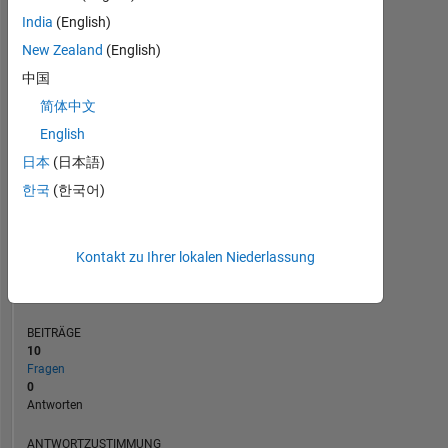
2
India
(English)
1
New Zealand
(English)
0
中国
08/23
01/24
06/24
11/24
04/25
02/26
07/26
03/23
09/23
03/24
09/24
L
03/25
09/25
03/26
简体中文
ZEITACHSE
English
日本
(日本語)
RANG
한국
(한국어)
184.085
of
302.023
Kontakt zu Ihrer lokalen Niederlassung
REPUTATION
0
BEITRÄGE
10
Fragen
0
Antworten
ANTWORTZUSTIMMUNG