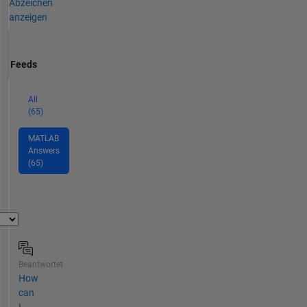
Abzeichen
anzeigen
Feeds
All
(65)
MATLAB
Answers
(65)
Beantwortet
How
can
I