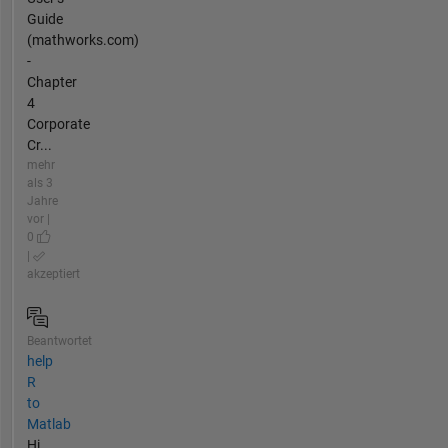
Guide
(mathworks.com)
-
Chapter
4
Corporate
Cr...
mehr
als 3
Jahre
vor |
0
|
akzeptiert
Beantwortet
help
R
to
Matlab
Hi