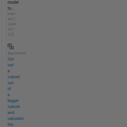
model
to...
mehr
als 3
Jahre
vor |
0
Beantwortet
Cut
out
a
cuboid
out
of
a
bigger
cuboid
and
calculate
the