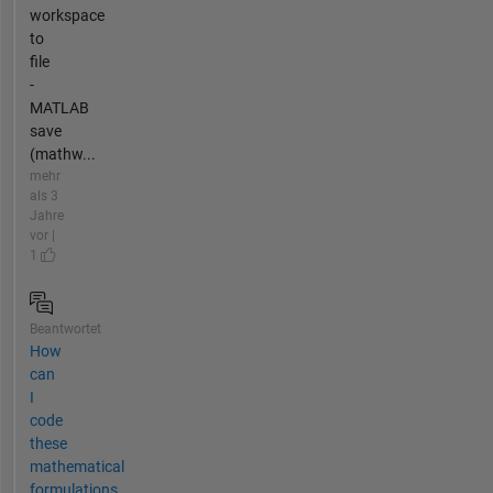
workspace
to
file
-
MATLAB
save
(mathw...
mehr
als 3
Jahre
vor |
1
Beantwortet
How
can
I
code
these
mathematical
formulations