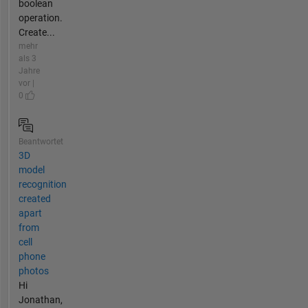
boolean
operation.
Create...
mehr
als 3
Jahre
vor |
0
Beantwortet
3D
model
recognition
created
apart
from
cell
phone
photos
Hi
Jonathan,