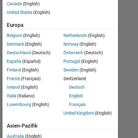
Canada
(English)
seit
2022
United States
(English)
Followers:
Europa
0
Belgium
(English)
Netherlands
(English)
Following:
Denmark
(English)
Norway
(English)
0
Deutschland
(Deutsch)
Österreich
(Deutsch)
España
(Español)
Portugal
(English)
Follow
Finland
(English)
Sweden
(English)
Engineer
France
(Français)
Switzerland
at
Ireland
(English)
Deutsch
Engineering
Development
Italia
(Italiano)
English
Group
Mehr
Luxembourg
(English)
Français
(Any advice
anzeigen
United Kingdom
(English)
or
opinions
Asien-Pazifik
Dashboard
posted
here
Australia
(English)