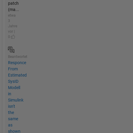
patch
(ma...
etwa
3
Jahre
vor |
0
Beantwortet
Responce
From
Estimated
SysID
Modell
in
Simulink
isn't
the
same
as
shown