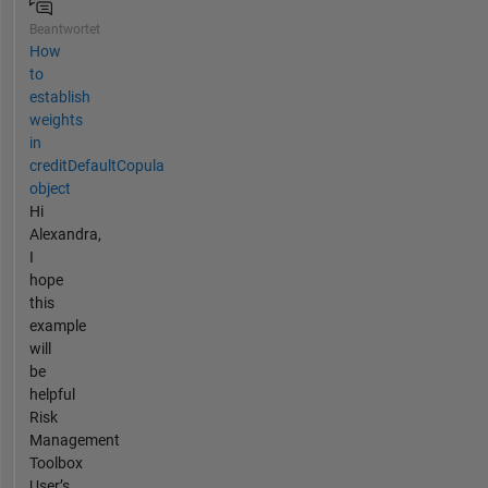
Beantwortet
How
to
establish
weights
in
creditDefaultCopula
object
Hi
Alexandra,
I
hope
this
example
will
be
helpful
Risk
Management
Toolbox
User’s