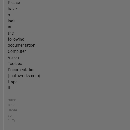
Please
have
a
look
at
the
following
documentation
Computer
Vision
Toolbox
Documentation
(mathworks.com).
Hope
it
...
mehr
als 3
Jahre
vor |
1