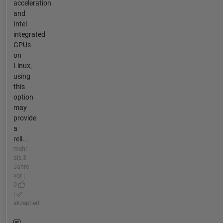
acceleration
and
Intel
integrated
GPUs
on
Linux,
using
this
option
may
provide
a
reli...
mehr
als 3
Jahre
vor |
0
|
akzeptiert