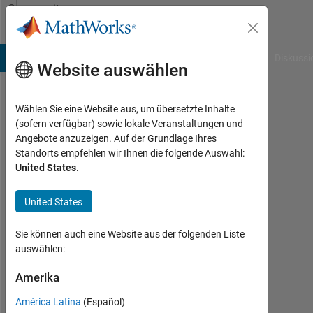
Weiter zum Inhalt
Community
Profile
B Answers
File Exchange
Cody
AI Chat Playground
Diskussi
Website auswählen
Wählen Sie eine Website aus, um übersetzte Inhalte
Nikhilesh
(sofern verfügbar) sowie lokale Veranstaltungen und
Angebote anzuzeigen. Auf der Grundlage Ihres
Standorts empfehlen wir Ihnen die folgende Auswahl:
MathWorks
United States
.
Last
United States
seen:
mehr
Sie können auch eine Website aus der folgenden Liste
als
auswählen:
ein
Jahr
Amerika
vor
|
América Latina
(Español)
Aktiv