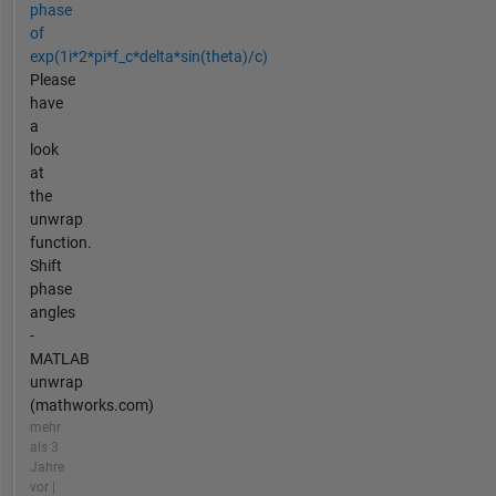
phase
of
exp(1i*2*pi*f_c*delta*sin(theta)/c)
Please
have
a
look
at
the
unwrap
function.
Shift
phase
angles
-
MATLAB
unwrap
(mathworks.com)
mehr
als 3
Jahre
vor |