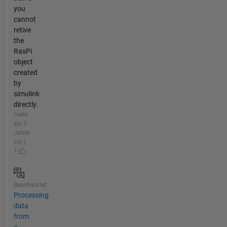
you
cannot
retive
the
RasPi
object
created
by
simulink
directly.
mehr
als 3
Jahre
vor |
1
Beantwortet
Processing
data
from
a