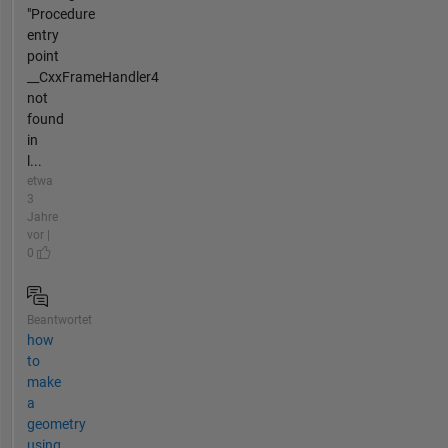
"Procedure
entry
point
__CxxFrameHandler4
not
found
in
l...
etwa
3
Jahre
vor |
0
Beantwortet
how
to
make
a
geometry
using