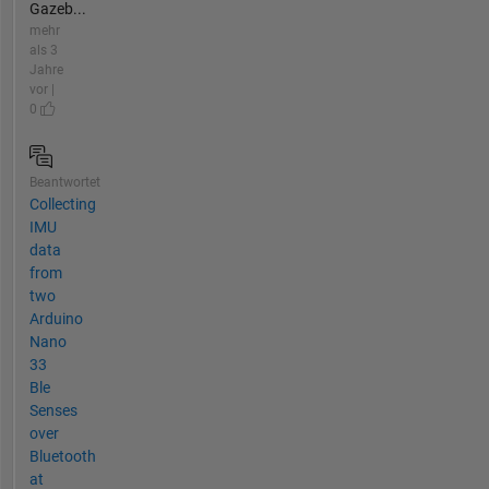
Gazeb...
mehr
als 3
Jahre
vor |
0
Beantwortet
Collecting
IMU
data
from
two
Arduino
Nano
33
Ble
Senses
over
Bluetooth
at