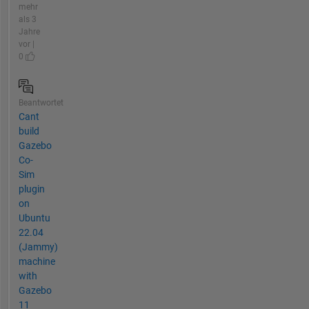
mehr
als 3
Jahre
vor |
0
Beantwortet
Cant
build
Gazebo
Co-
Sim
plugin
on
Ubuntu
22.04
(Jammy)
machine
with
Gazebo
11