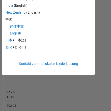
Statistik
are
India
(English)
my
MATLAB Answers
own,
New Zealand
(English)
and
中国
-10
40
-5
35
in
简体中文
no way
30
reflect
English
25
that
BEITRÄGE
日本
(日本語)
20
of
10
한국
(한국어)
15
MathWorks)
10
5
Kontakt zu Ihrer lokalen Niederlassung
0
04/23
09/23
02/24
07/24
12/24
05/25
03/26
08/26
05/23
11/23
05/24
11/24
11/25
11/22
06/23
01/24
08/24
L
03/25
10/25
05/26
ZEITACHSE
RANG
1.198
of
302.031