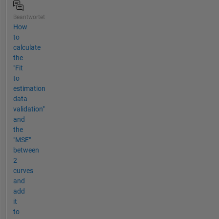
Beantwortet
How
to
calculate
the
"Fit
to
estimation
data
validation"
and
the
"MSE"
between
2
curves
and
add
it
to