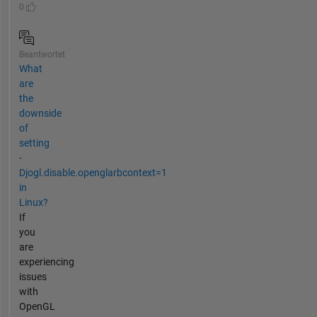
0
Beantwortet
What
are
the
downside
of
setting
-
Djogl.disable.openglarbcontext=1
in
Linux?
If
you
are
experiencing
issues
with
OpenGL