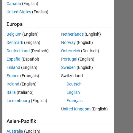
0
Canada
(English)
United States
(English)
Following:
0
Europa
Belgium
(English)
Netherlands
(English)
Follow
Denmark
(English)
Norway
(English)
Deutschland
(Deutsch)
Österreich
(Deutsch)
España
(Español)
Portugal
(English)
Dashboard
Finland
(English)
Sweden
(English)
France
(Français)
Switzerland
Statistik
Ireland
(English)
Deutsch
MATLAB Answers
Italia
(Italiano)
English
Luxembourg
(English)
Français
-10
-20
15
25
35
45
70
-5
5
60
United Kingdom
(English)
50
40
Asien-Pazifik
BEITRÄGE
10
30
Australia
(English)