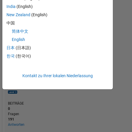
20
India
(English)
10
New Zealand
(English)
0
中国
01/23
07/23
01/24
07/24
01/25
07/25
07/26
07/22
02/23
09/23
04/24
L
11/24
06/25
01/26
08/26
简体中文
ZEITACHSE
English
日本
(日本語)
RANG
한국
(한국어)
899
of
302.031
Kontakt zu Ihrer lokalen Niederlassung
REPUTATION
86
BEITRÄGE
0
Fragen
191
Antworten