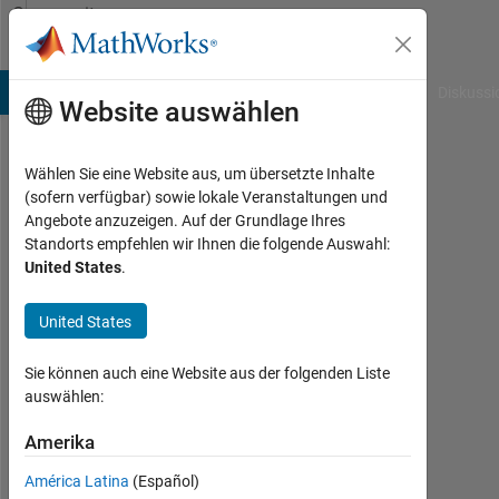
Weiter zum Inhalt
Community
Profile
B Answers
File Exchange
Cody
AI Chat Playground
Diskussi
Website auswählen
Wählen Sie eine Website aus, um übersetzte Inhalte
Nipun
(sofern verfügbar) sowie lokale Veranstaltungen und
Angebote anzuzeigen. Auf der Grundlage Ihres
Last
Standorts empfehlen wir Ihnen die folgende Auswahl:
seen:
United States
.
etwa
2
United States
Jahre
vor
|
Sie können auch eine Website aus der folgenden Liste
Aktiv
auswählen:
seit
2022
Amerika
América Latina
(Español)
Followers: