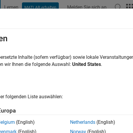
Lernen
Melden Sie sich an
MATLAB erhalten
t Playground
Diskussionen
Wettbewerbe
Blogs
Veröffentlic
en
m Shifat
or
|
Aktiv seit 2023
ersetzte Inhalte (sofern verfügbar) sowie lokale Veranstaltung
ng:
0
n wir Ihnen die folgende Auswahl:
United States
.
er folgenden Liste auswählen:
Europa
Belgium
(English)
Netherlands
(English)
RANG
Denmark
(English)
Norway
(English)