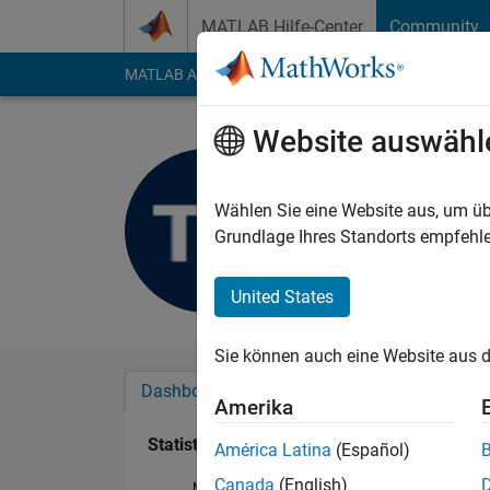
Weiter zum Inhalt
MATLAB Hilfe-Center
Community
MATLAB Answers
File Exchange
Cody
AI Cha
Website auswähl
Tanvir Ala
Last seen: 14 Tage v
Wählen Sie eine Website aus, um üb
Followers:
0
Followi
Grundlage Ihres Standorts empfehle
Follow
United States
Sie können auch eine Website aus d
Dashboard
Abzeichen
Empfehlungen
Amerika
Statistik
América Latina
(Español)
Canada
(English)
MATLAB Answers