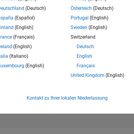
189.838
of 302.028
Deutschland
(Deutsch)
Österreich
(Deutsch)
España
(Español)
Portugal
(English)
REPUTATION
0
inland
(English)
Sweden
(English)
rance
(Français)
Switzerland
BEITRÄGE
1
Frage
reland
(English)
Deutsch
1
Antwort
talia
(Italiano)
English
ANTWORTZUS
Luxembourg
(English)
Français
100.0%
/24
02/25
L
05/25
08/25
11/25
02/26
05/26
08/26
United Kingdom
(English)
ZEITACHSE
ERHALTENE
STIMMEN
0
Kontakt zu Ihrer lokalen Niederlassung