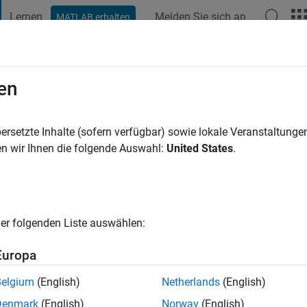
Lernen
Melden Sie sich an
MATLAB erhalten
t Playground
Diskussionen
Wettbewerbe
Blogs
Veröffentlic
en
re vor
|
Aktiv seit 2022
ersetzte Inhalte (sofern verfügbar) sowie lokale Veranstaltung
ng:
0
n wir Ihnen die folgende Auswahl:
United States
.
er folgenden Liste auswählen:
Europa
Belgium
(English)
Netherlands
(English)
Denmark
(English)
Norway
(English)