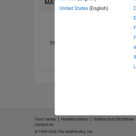
MATLAB Answers Abzeichen
United States
(English)
F
F
Thankful Level 2
I
28 Aug 2022
I
Trust Center
Handelsmarken
Datenschutz-Richtlinien
Contact Us
© 1994-2026 The MathWorks, Inc.