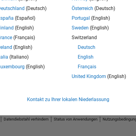
Deutschland
(Deutsch)
Österreich
(Deutsch)
España
(Español)
Portugal
(English)
inland
(English)
Sweden
(English)
rance
(Français)
Switzerland
reland
(English)
Deutsch
talia
(Italiano)
English
Luxembourg
(English)
Français
United Kingdom
(English)
Kontakt zu Ihrer lokalen Niederlassung
Datendiebstahl verhindern
Status von Anwendungen
Nutzungsbedingun