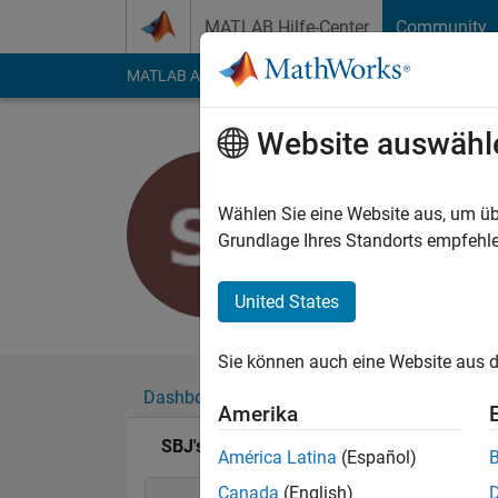
Weiter zum Inhalt
MATLAB Hilfe-Center
Community
MATLAB Answers
File Exchange
Cody
AI Cha
Website auswähl
SBJ
Last seen: fast 3 Jah
Wählen Sie eine Website aus, um üb
Followers:
0
Followi
Grundlage Ihres Standorts empfehle
Follow
United States
Sie können auch eine Website aus d
Dashboard
Abzeichen
Empfehlungen
Amerika
SBJ's Abzeichen
América Latina
(Español)
Canada
(English)