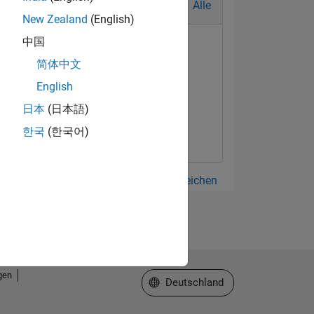
Alle
New Zealand
(English)
中国
简体中文
English
日本
(日本語)
한국
(한국어)
Alle anzeigen Abzeichen
gen
Website auswählen
Deutschland