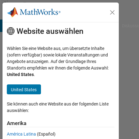
Weiter zum Inhalt
Community
Profile
B Answers
File Exchange
Cody
AI Chat Playground
Diskussi
Website auswählen
Wählen Sie eine Website aus, um übersetzte Inhalte
shen
(sofern verfügbar) sowie lokale Veranstaltungen und
Angebote anzuzeigen. Auf der Grundlage Ihres
hedong
Standorts empfehlen wir Ihnen die folgende Auswahl:
United States
.
Last
seen:
etwa
United States
ein
Monat
Sie können auch eine Website aus der folgenden Liste
vor
auswählen:
|
Aktiv
Amerika
seit
América Latina
(Español)
2024