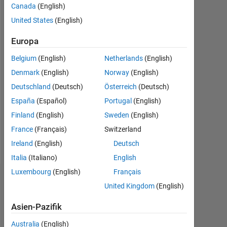
Canada
(English)
Followers:
United States
(English)
1
Europa
Following:
1
Belgium
(English)
Netherlands
(English)
Denmark
(English)
Norway
(English)
Follow
Deutschland
(Deutsch)
Österreich
(Deutsch)
España
(Español)
Portugal
(English)
Nachricht
Finland
(English)
Sweden
(English)
France
(Français)
Switzerland
Spoken
Ireland
(English)
Deutsch
Languages:
Italia
(Italiano)
English
Chinese
Luxembourg
(English)
Français
Dashboard
United Kingdom
(English)
Statistik
Asien-Pazifik
MATLAB Answers
Discussions
All
Australia
(English)