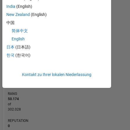
India
(English)
-2
-1
3
4
2
New Zealand
(English)
中国
简体中文
BEITRÄGE
L
1
English
日本
(日本語)
한국
(한국어)
0
11/24
02/25
05/25
11/25
02/26
05/26
08/24
12/24
04/25
08/25
L
12/25
04/26
08/26
Kontakt zu Ihrer lokalen Niederlassung
ZEITACHSE
RANG
50.174
of
302.028
REPUTATION
0