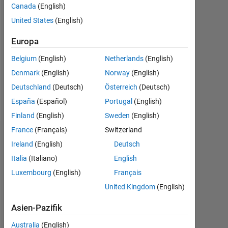
2022
Canada
(English)
United States
(English)
Followers:
0
Europa
Following:
Belgium
(English)
Netherlands
(English)
0
Denmark
(English)
Norway
(English)
Deutschland
(Deutsch)
Österreich
(Deutsch)
Follow
España
(Español)
Portugal
(English)
Finland
(English)
Sweden
(English)
France
(Français)
Switzerland
Dashboard
Ireland
(English)
Deutsch
Italia
(Italiano)
English
Statistik
Luxembourg
(English)
Français
MATLAB Answers
United Kingdom
(English)
-2
-1
4
3
Asien-Pazifik
Australia
(English)