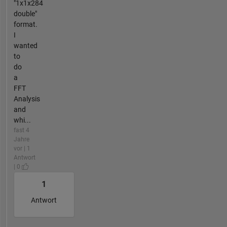
"1x1x284
double"
format.
I
wanted
to
do
a
FFT
Analysis
and
whi...
fast 4
Jahre
vor | 1
Antwort
| 0
1
Antwort