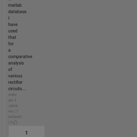
matlab
database.
I
have
used
that
for
a
comparative
analysis
of
various
rectifier
circuits....
mehr
als 3
Jahre
vor | 1
Antwort
| 0
1