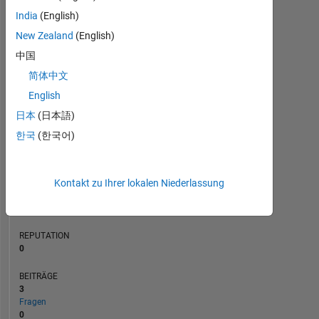
2
India
(English)
BEITRÄGE
L
New Zealand
(English)
1
中国
简体中文
0
English
03/23
08/23
01/24
06/24
11/24
04/25
02/26
07/26
04/23
10/23
04/24
10/24
10/25
10/22
05/23
12/23
07/24
L
02/25
09/25
04/26
日本
(日本語)
ZEITACHSE
한국
(한국어)
RANG
176.849
Kontakt zu Ihrer lokalen Niederlassung
of
302.031
REPUTATION
0
BEITRÄGE
3
Fragen
0