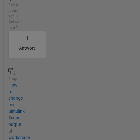
fast 4
Jahre
vor | 1
Antwort
| 0
1
Antwort
Frage
How
to
change
my
Simulink
Scope
output
at
workspace