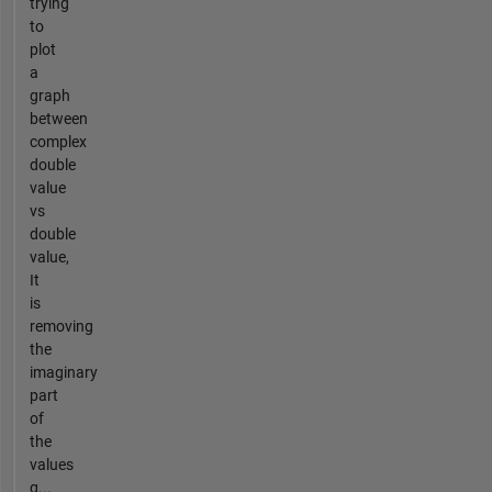
trying
to
plot
a
graph
between
complex
double
value
vs
double
value,
It
is
removing
the
imaginary
part
of
the
values
g...