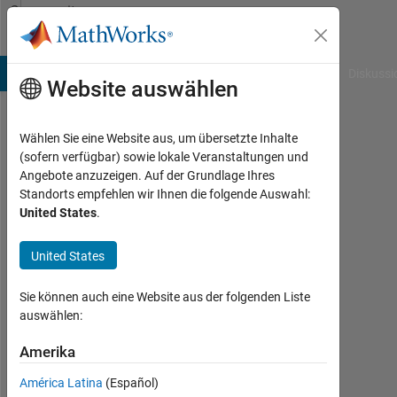
Weiter zum Inhalt
Community
Profile
B Answers
File Exchange
Cody
AI Chat Playground
Diskussi
Website auswählen
Wählen Sie eine Website aus, um übersetzte Inhalte
Shivesh
(sofern verfügbar) sowie lokale Veranstaltungen und
Angebote anzuzeigen. Auf der Grundlage Ihres
Chandra
Standorts empfehlen wir Ihnen die folgende Auswahl:
United States
.
Tripathi
Last
United States
seen:
fast 3
Sie können auch eine Website aus der folgenden Liste
Jahre
auswählen:
vor
|
Amerika
Aktiv
seit
América Latina
(Español)