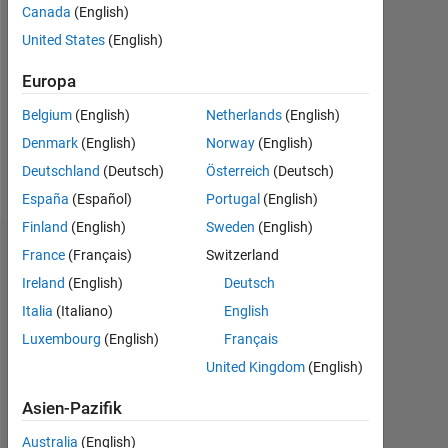
Canada
(English)
Followers:
United States
(English)
0
Europa
Following:
0
Belgium
(English)
Netherlands
(English)
Denmark
(English)
Norway
(English)
Follow
Deutschland
(Deutsch)
Österreich
(Deutsch)
España
(Español)
Portugal
(English)
Finland
(English)
Sweden
(English)
Dashboard
France
(Français)
Switzerland
Ireland
(English)
Deutsch
Statistik
Italia
(Italiano)
English
Luxembourg
(English)
Français
MATLAB Answers
United Kingdom
(English)
-2
-1
3
2
Asien-Pazifik
Australia
(English)