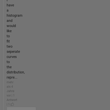
I
have
a
histogram
and
would
like
to
fit
two
seperate
curves
to
the
distribution,
repre...
mehr
als 4
Jahre
vor | 1
Antwort
| 1