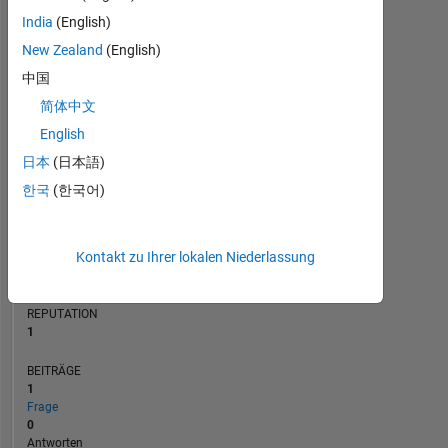
BEITRÄGE
India
(English)
L
1
New Zealand
(English)
中国
简体中文
0
08/22
02/23
08/23
08/24
02/25
08/25
08/26
09/22
04/23
11/23
06/24
01/25
03/26
02/22
10/22
06/23
02/24
L
10/24
06/25
02/26
English
ZEITACHSE
日本
(日本語)
한국
(한국어)
RANG
25.715
Kontakt zu Ihrer lokalen Niederlassung
of
302.023
REPUTATION
1
BEITRÄGE
1
Frage
0
Antworten