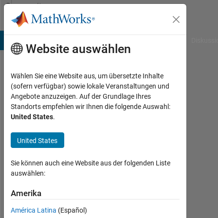
Weiter zum Inhalt
Community
Profile
B Answers
File Exchange
Cody
AI Chat Playground
Diskussi
Website auswählen
Wählen Sie eine Website aus, um übersetzte Inhalte
Matthew
(sofern verfügbar) sowie lokale Veranstaltungen und
Angebote anzuzeigen. Auf der Grundlage Ihres
ODonohue
Standorts empfehlen wir Ihnen die folgende Auswahl:
United States
.
Last
seen:
etwa
United States
2
Jahre
Sie können auch eine Website aus der folgenden Liste
vor
auswählen:
|
Aktiv
Amerika
seit
América Latina
(Español)
2022