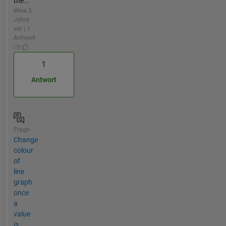
the...
etwa 5
Jahre
vor | 1
Antwort
| 0
1
Antwort
Frage
Change
colour
of
line
graph
once
a
value
is