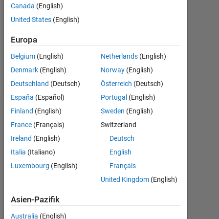
Followers:
Canada
(English)
0
United States
(English)
Following:
Europa
0
Belgium
(English)
Netherlands
(English)
Denmark
(English)
Norway
(English)
Follow
Deutschland
(Deutsch)
Österreich
(Deutsch)
España
(Español)
Portugal
(English)
Finland
(English)
Sweden
(English)
Dashboard
France
(Français)
Switzerland
Statistik
Ireland
(English)
Deutsch
Italia
(Italiano)
English
MATLAB Answers
Luxembourg
(English)
Français
-2
-1
4
3
United Kingdom
(English)
Asien-Pazifik
2
Australia
(English)