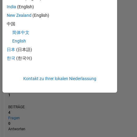
BEITRÄGE
L
India
(English)
1
New Zealand
(English)
中国
0
简体中文
06/21
02/22
10/22
06/23
10/24
06/25
02/26
07/21
04/22
01/23
10/23
07/24
04/25
01/26
10/20
08/21
06/22
04/23
L
02/24
12/24
10/25
08/26
ZEITACHSE
English
日本
(日本語)
한국
(한국어)
RANG
27.274
of
302.031
Kontakt zu Ihrer lokalen Niederlassung
REPUTATION
1
BEITRÄGE
4
Fragen
0
Antworten