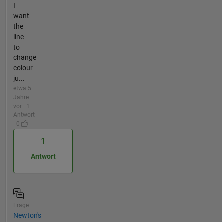
I
want
the
line
to
change
colour
ju...
etwa 5
Jahre
vor | 1
Antwort
| 0
1
Antwort
Frage
Newton's