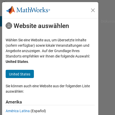
Weiter zum Inhalt
Community
Profile
B Answers
File Exchange
Cody
AI Chat Playground
Diskussi
Website auswählen
Wählen Sie eine Website aus, um übersetzte Inhalte
Dussan
(sofern verfügbar) sowie lokale Veranstaltungen und
Angebote anzuzeigen. Auf der Grundlage Ihres
Radonich
Standorts empfehlen wir Ihnen die folgende Auswahl:
United States
.
Last
seen:
fast 5
United States
Jahre
vor
Sie können auch eine Website aus der folgenden Liste
|
auswählen:
Aktiv
seit
Amerika
2020
América Latina
(Español)