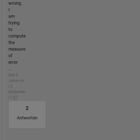
wrong.
I
am
trying
to
compute
the
measure
of
error
...
fast 6
Jahre vor
| 2
Antworten
| 1
2
Antworten