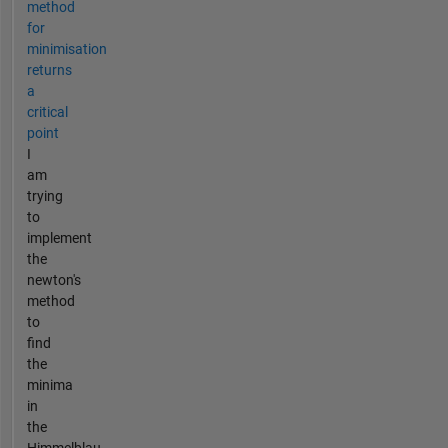
method
for
minimisation
returns
a
critical
point
I
am
trying
to
implement
the
newton's
method
to
find
the
minima
in
the