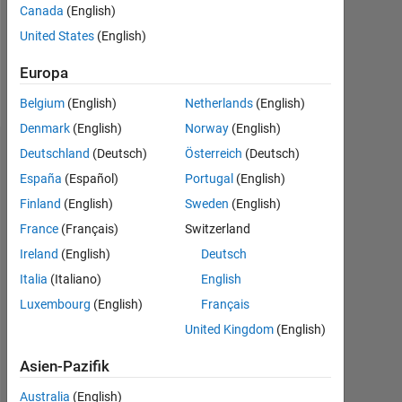
Following:
Canada
(English)
0
United States
(English)
Europa
Follow
Belgium
(English)
Netherlands
(English)
Denmark
(English)
Norway
(English)
Deutschland
(Deutsch)
Österreich
(Deutsch)
Dashboard
España
(Español)
Portugal
(English)
Statistik
Finland
(English)
Sweden
(English)
France
(Français)
Switzerland
MATLAB Answers
Ireland
(English)
Deutsch
-2
-1
3
2
Italia
(Italiano)
English
Luxembourg
(English)
Français
United Kingdom
(English)
BEITRÄGE
L
1
Asien-Pazifik
Australia
(English)