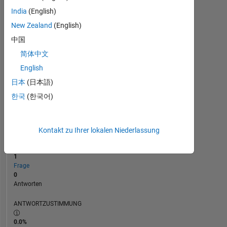
India
(English)
0
New Zealand
(English)
12/24
03/25
06/25
09/25
L
12/25
03/26
06/26
ZEITACHSE
中国
简体中文
English
RANG
285.848
日本
(日本語)
of
한국
(한국어)
302.031
REPUTATION
0
Kontakt zu Ihrer lokalen Niederlassung
BEITRÄGE
1
Frage
0
Antworten
ANTWORTZUSTIMMUNG
0.0%