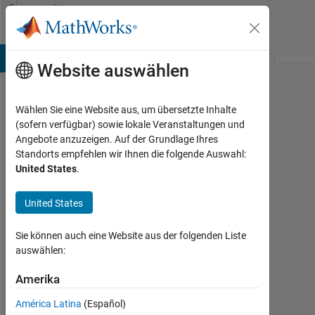
Weiter zum Inhalt
Community
Profile
B Answers
File Exchange
Cody
AI Chat Playground
Diskussi
Website auswählen
Wählen Sie eine Website aus, um übersetzte Inhalte
Vighneshwar
(sofern verfügbar) sowie lokale Veranstaltungen und
Angebote anzuzeigen. Auf der Grundlage Ihres
Last
Standorts empfehlen wir Ihnen die folgende Auswahl:
seen: 4
United States
.
Monate
vor
United States
|
Aktiv
seit
Sie können auch eine Website aus der folgenden Liste
2024
auswählen:
Followers:
Amerika
0
América Latina
(Español)