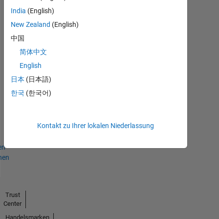
File
India
(English)
Exchange
Alle
New Zealand
(English)
Abzeichen
中国
简体中文
English
日本
(日本語)
Explorer
한국
(한국어)
01 Jun 2022
Kontakt zu Ihrer lokalen Niederlassung
en
hen
Trust
Center
Handelsmarken