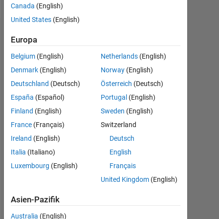
Canada
(English)
United States
(English)
Abzeichen
Europa
MarshallSc's
Belgium
(English)
Netherlands
(English)
Abzeichen
Denmark
(English)
Norway
(English)
Deutschland
(Deutsch)
Österreich
(Deutsch)
MATLAB
Answers
Alle
España
(Español)
Portugal
(English)
Abzeichen
Finland
(English)
Sweden
(English)
France
(Français)
Switzerland
Ireland
(English)
Deutsch
Italia
(Italiano)
English
Luxembourg
(English)
Français
Thankful Level 4
12 Dec 2021
United Kingdom
(English)
Asien-Pazifik
Australia
(English)