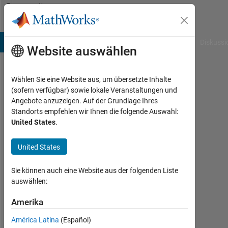
Weiter zum Inhalt
Community
Profile
B Answers
File Exchange
Cody
AI Chat Playground
Diskussi
Website auswählen
Wählen Sie eine Website aus, um übersetzte Inhalte
MarshallSc
(sofern verfügbar) sowie lokale Veranstaltungen und
Angebote anzuzeigen. Auf der Grundlage Ihres
Aktiv
Standorts empfehlen wir Ihnen die folgende Auswahl:
seit
United States
.
2021
United States
Followers:
0
Sie können auch eine Website aus der folgenden Liste
Following:
auswählen:
0
Amerika
América Latina
(Español)
Follow