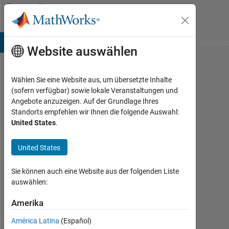
Weiter zum Inhalt
Community
Profile
B Answers
File Exchange
Cody
AI Chat Playground
Diskussi
Website auswählen
Wählen Sie eine Website aus, um übersetzte Inhalte
gpr
(sofern verfügbar) sowie lokale Veranstaltungen und
Angebote anzuzeigen. Auf der Grundlage Ihres
Last
Standorts empfehlen wir Ihnen die folgende Auswahl:
seen:
United States
.
etwa
5
United States
Jahre
vor
|
Sie können auch eine Website aus der folgenden Liste
Aktiv
auswählen:
seit
2020
Amerika
América Latina
(Español)
Followers: