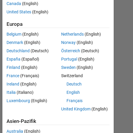
0
Canada
(English)
United States
(English)
Following:
0
Europa
Belgium
(English)
Netherlands
(English)
Follow
Denmark
(English)
Norway
(English)
Deutschland
(Deutsch)
Österreich
(Deutsch)
España
(Español)
Portugal
(English)
Dashboard
Finland
(English)
Sweden
(English)
France
(Français)
Switzerland
Statistik
Ireland
(English)
Deutsch
MATLAB Answers
Italia
(Italiano)
English
Luxembourg
(English)
Français
-2
-1
3
2
United Kingdom
(English)
Asien-Pazifik
BEITRÄGE
L
1
Australia
(English)