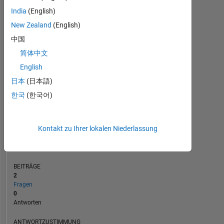
India
(English)
New Zealand
(English)
0
中国
02/21
10/21
06/22
02/23
06/24
02/25
10/25
06/26
03/21
12/21
09/22
06/23
03/24
12/24
09/25
06/20
04/21
02/22
12/22
10/23
L
08/24
06/25
04/26
简体中文
ZEITACHSE
English
日本
(日本語)
RANG
한국
(한국어)
278.606
of
302.031
Kontakt zu Ihrer lokalen Niederlassung
REPUTATION
0
BEITRÄGE
2
Fragen
0
Antworten
ANTWORTZUSTIMMUNG