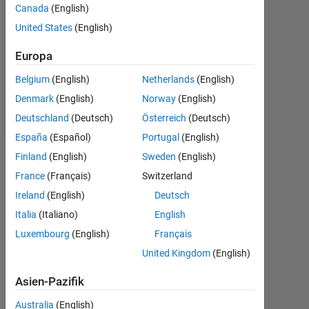
Followers:
Canada
(English)
0
United States
(English)
Following:
Europa
0
Belgium
(English)
Netherlands
(English)
Denmark
(English)
Norway
(English)
Follow
Deutschland
(Deutsch)
Österreich
(Deutsch)
España
(Español)
Portugal
(English)
Finland
(English)
Sweden
(English)
Dashboard
France
(Français)
Switzerland
Statistik
Ireland
(English)
Deutsch
Italia
(Italiano)
English
MATLAB Answers
Luxembourg
(English)
Français
-2
-1
3
2
United Kingdom
(English)
Asien-Pazifik
Australia
(English)