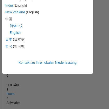
BEITRÄGE
L
1
India
(English)
New Zealand
(English)
中国
0
简体中文
03/21
11/21
07/22
03/23
07/24
03/25
11/25
07/26
04/21
01/22
10/22
07/23
04/24
01/25
10/25
07/20
05/21
03/22
01/23
L
11/23
09/24
07/25
05/26
ZEITACHSE
English
日本
(日本語)
한국
(한국어)
RANG
279.955
of
302.028
Kontakt zu Ihrer lokalen Niederlassung
REPUTATION
0
BEITRÄGE
1
Frage
0
Antworten