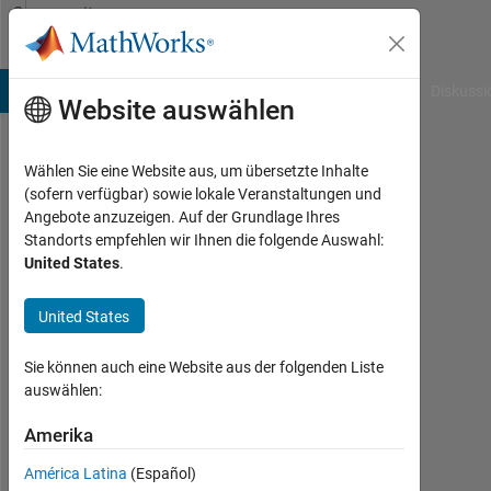
Weiter zum Inhalt
Community
Profile
B Answers
File Exchange
Cody
AI Chat Playground
Diskussi
Website auswählen
Wählen Sie eine Website aus, um übersetzte Inhalte
Sara
(sofern verfügbar) sowie lokale Veranstaltungen und
Angebote anzuzeigen. Auf der Grundlage Ihres
Warix
Standorts empfehlen wir Ihnen die folgende Auswahl:
United States
.
Last
seen:
fast 3
United States
Jahre
vor
Sie können auch eine Website aus der folgenden Liste
|
auswählen:
Aktiv
seit
Amerika
2020
América Latina
(Español)