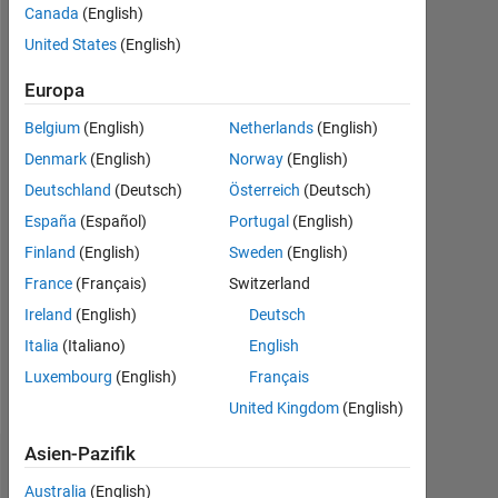
Canada
(English)
Aktiv
seit
United States
(English)
2020
Europa
Followers:
Belgium
(English)
Netherlands
(English)
0
Denmark
(English)
Norway
(English)
Following:
Deutschland
(Deutsch)
Österreich
(Deutsch)
0
España
(Español)
Portugal
(English)
Finland
(English)
Sweden
(English)
Follow
France
(Français)
Switzerland
I
am
Ireland
(English)
Deutsch
an
Italia
(Italiano)
English
Engineer
Luxembourg
(English)
Français
with
Mehr
Engineering
United Kingdom
(English)
anzeigen
Development
Asien-Pazifik
Group
Dashboard
at
Australia
(English)