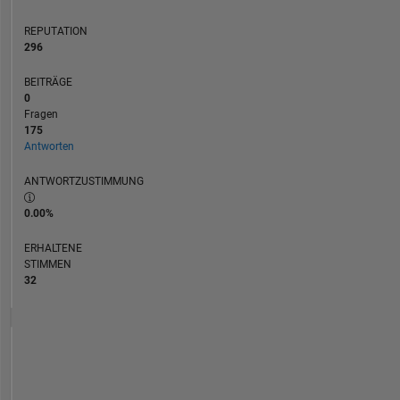
and
REPUTATION
in
296
no
way
BEITRÄGE
reflect
0
that
Fragen
of
175
MathWorks.
Antworten
ANTWORTZUSTIMMUNG
0.00%
ERHALTENE
STIMMEN
32