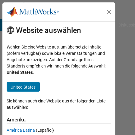
Weiter zum Inhalt
Community
Profile
B Answers
File Exchange
Cody
AI Chat Playground
Diskussi
Website auswählen
Wählen Sie eine Website aus, um übersetzte Inhalte
Aditya
(sofern verfügbar) sowie lokale Veranstaltungen und
Angebote anzuzeigen. Auf der Grundlage Ihres
Patil
Standorts empfehlen wir Ihnen die folgende Auswahl:
United States
.
MathWorks
United States
Last
seen:
Sie können auch eine Website aus der folgenden Liste
mehr
auswählen:
als 4
Amerika
Jahre
vor
América Latina
(Español)
|