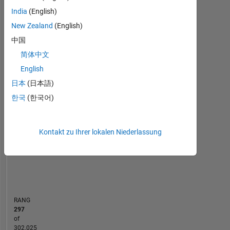
Mathworks.
India
(English)
Statistik
My
New Zealand
(English)
MATLAB Answers
area
中国
of
简体中文
-10
12
14
35
-4
-2
-5
2
4
6
8
30
interest
includes
English
25
Deep
日本
(日本語)
20
Learning
BEITRÄGE
한국
(한국어)
and
10
15
Machine
10
Learning.
5
Kontakt zu Ihrer lokalen Niederlassung
DISCLAIMER:
0
Any
11/20
07/21
03/22
11/22
07/23
03/24
11/24
07/25
03/26
01/21
11/21
09/22
05/24
03/25
01/26
03/20
02/21
01/22
12/22
L
11/23
10/24
09/25
08/26
advice
ZEITACHSE
or
opinion
here
RANG
are
297
my
of
own
302.025