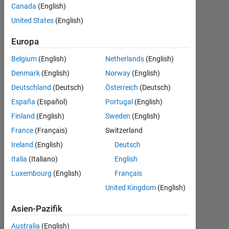
2023
Canada
(English)
United States
(English)
Followers:
0
Europa
Following:
Belgium
(English)
Netherlands
(English)
0
Denmark
(English)
Norway
(English)
Deutschland
(Deutsch)
Österreich
(Deutsch)
Follow
España
(Español)
Portugal
(English)
Finland
(English)
Sweden
(English)
France
(Français)
Switzerland
Dashboard
Ireland
(English)
Deutsch
Italia
(Italiano)
English
Statistik
Luxembourg
(English)
Français
MATLAB Answers
United Kingdom
(English)
Asien-Pazifik
-2
-1
3
2
Australia
(English)