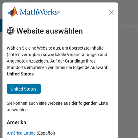
Weiter zum Inhalt
Community
Profile
B Answers
File Exchange
Cody
AI Chat Playground
Diskussi
Website auswählen
Wählen Sie eine Website aus, um übersetzte Inhalte
Hasan
(sofern verfügbar) sowie lokale Veranstaltungen und
Angebote anzuzeigen. Auf der Grundlage Ihres
Aydin
Standorts empfehlen wir Ihnen die folgende Auswahl:
United States
.
Last
seen:
mehr
United States
als
ein
Sie können auch eine Website aus der folgenden Liste
Jahr
auswählen:
vor
|
Amerika
Aktiv
América Latina
(Español)
seit