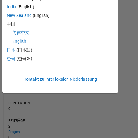
India
(English)
BEITRÄGE
L
1
New Zealand
(English)
中国
简体中文
English
0
10/23
02/24
10/24
02/25
10/25
02/26
11/23
04/24
09/24
07/25
05/26
06/23
12/23
06/24
12/24
L
06/25
12/25
06/26
日本
(日本語)
ZEITACHSE
한국
(한국어)
RANG
Kontakt zu Ihrer lokalen Niederlassung
188.410
of
302.031
REPUTATION
0
BEITRÄGE
2
Fragen
0