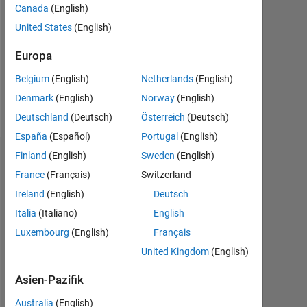
Followers:
Canada
(English)
0
United States
(English)
Following:
Europa
0
Belgium
(English)
Netherlands
(English)
Denmark
(English)
Norway
(English)
Follow
Deutschland
(Deutsch)
Österreich
(Deutsch)
España
(Español)
Portugal
(English)
Finland
(English)
Sweden
(English)
Dashboard
France
(Français)
Switzerland
Statistik
Ireland
(English)
Deutsch
Italia
(Italiano)
English
MATLAB Answers
Luxembourg
(English)
Français
-2
-1
5
4
United Kingdom
(English)
Asien-Pazifik
3
Australia
(English)