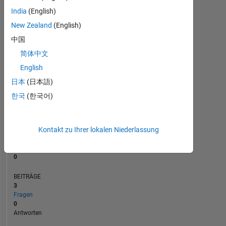
BEITRÄGE
L
2
India
(English)
1
New Zealand
(English)
中国
0
简体中文
12/21
07/22
02/23
09/23
04/24
11/24
06/25
01/26
01/22
09/22
05/23
01/24
09/24
05/25
05/21
02/22
11/22
08/23
L
05/24
02/25
11/25
08/26
ZEITACHSE
English
日本
(日本語)
한국
(한국어)
RANG
299.745
of
302.028
Kontakt zu Ihrer lokalen Niederlassung
REPUTATION
0
BEITRÄGE
3
Fragen
0
Antworten