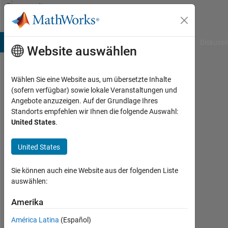
Weiter zum Inhalt
Community
Profile
B Answers
File Exchange
Cody
AI Chat Playground
Diskussi
Website auswählen
Wählen Sie eine Website aus, um übersetzte Inhalte
Onurcan
(sofern verfügbar) sowie lokale Veranstaltungen und
Angebote anzuzeigen. Auf der Grundlage Ihres
BAL
Standorts empfehlen wir Ihnen die folgende Auswahl:
United States
.
Last
seen:
fast 5
United States
Jahre
vor
Sie können auch eine Website aus der folgenden Liste
|
auswählen:
Aktiv
seit
Amerika
2021
América Latina
(Español)