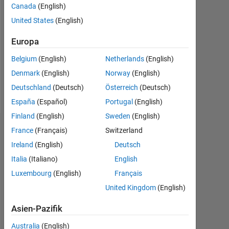
Canada
(English)
Followers:
United States
(English)
0
Europa
Following:
0
Belgium
(English)
Netherlands
(English)
Denmark
(English)
Norway
(English)
Follow
Deutschland
(Deutsch)
Österreich
(Deutsch)
España
(Español)
Portugal
(English)
Finland
(English)
Sweden
(English)
Abzeichen
France
(Français)
Switzerland
Ireland
(English)
Deutsch
Tiffany
Italia
(Italiano)
English
Orogun's
Abzeichen
Luxembourg
(English)
Français
United Kingdom
(English)
MATLAB
Answers
Alle
Asien-Pazifik
Abzeichen
Australia
(English)