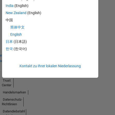
India
(English)
New Zealand
(English)
中国
Thankful Level 1
简体中文
02 Dec 2020
English
日本
(日本語)
한국
(한국어)
en
hen
Kontakt zu Ihrer lokalen Niederlassung
Trust
Center
Handelsmarken
Datenschutz-
Richtlinien
Datendiebstahl