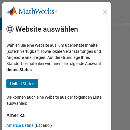
Weiter zum Inhalt
Community
Profile
B Answers
File Exchange
Cody
AI Chat Playground
Diskussi
Website auswählen
Wählen Sie eine Website aus, um übersetzte Inhalte
Tiffany
(sofern verfügbar) sowie lokale Veranstaltungen und
Angebote anzuzeigen. Auf der Grundlage Ihres
Orogun
Standorts empfehlen wir Ihnen die folgende Auswahl:
United States
.
Last
seen:
mehr
United States
als 5
Jahre
Sie können auch eine Website aus der folgenden Liste
vor
auswählen:
|
Aktiv
Amerika
seit
América Latina
(Español)
2020