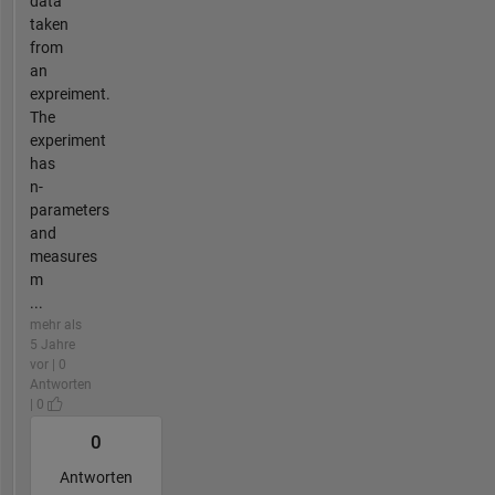
data
taken
from
an
expreiment.
The
experiment
has
n-
parameters
and
measures
m
...
mehr als
5 Jahre
vor | 0
Antworten
| 0
0
Antworten