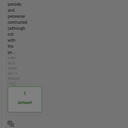
periodic
and
peicewise
contructed
(although
not
with
the
pe...
mehr
als 5
Jahre
vor | 1
Antwort
| 0
1
Antwort