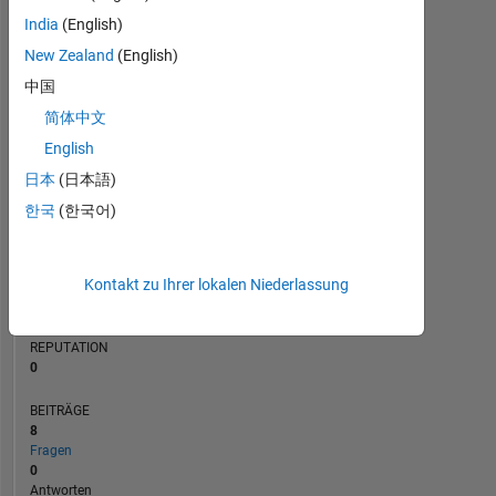
BEITRÄGE
India
(English)
L
1
New Zealand
(English)
中国
简体中文
0
08/20
05/21
02/22
11/22
08/23
05/24
02/25
11/25
08/26
09/20
07/21
05/22
03/23
01/24
11/24
09/25
07/26
11/19
10/20
09/21
08/22
07/23
L
06/24
05/25
04/26
English
ZEITACHSE
日本
(日本語)
한국
(한국어)
RANG
262.006
Kontakt zu Ihrer lokalen Niederlassung
of
302.031
REPUTATION
0
BEITRÄGE
8
Fragen
0
Antworten