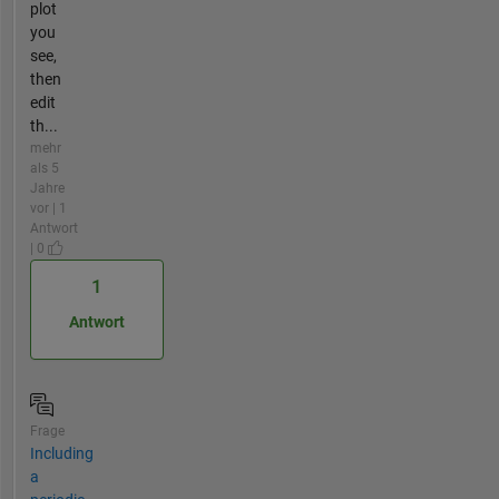
plot
you
see,
then
edit
th...
mehr
als 5
Jahre
vor | 1
Antwort
| 0
1
Antwort
Frage
Including
a