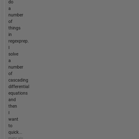
do
a
number
of
things
in
regexprep.
I
solve
a
number
of
cascading
differential
equations
and
then
I
want
to
quick...
mehr als