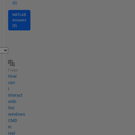
(8)
MATLAB
Answers
(8)
Frage
How
can
I
interact
with
the
windows
CMD
in
real