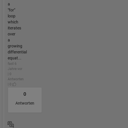
a
"for"
loop
which
iterates
over
a
growing
differential
equat...
fast 6
Jahre vor
| 0
Antworten
| 0
0
Antworten