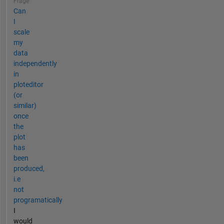
Frage
Can
I
scale
my
data
independently
in
ploteditor
(or
similar)
once
the
plot
has
been
produced,
i.e
not
programatically
I
would