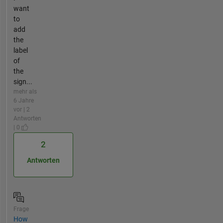
want
to
add
the
label
of
the
sign...
mehr als
6 Jahre
vor | 2
Antworten
| 0
2
Antworten
Frage
How