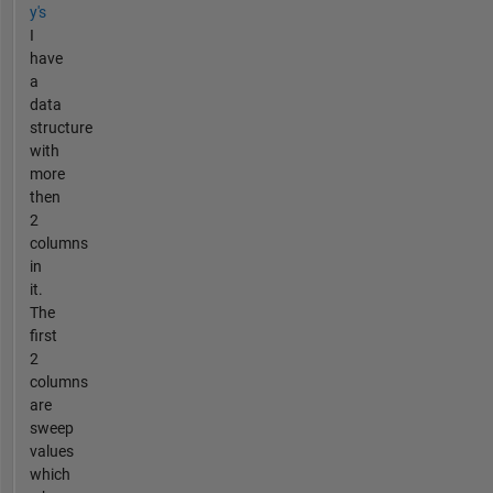
y's
I
have
a
data
structure
with
more
then
2
columns
in
it.
The
first
2
columns
are
sweep
values
which