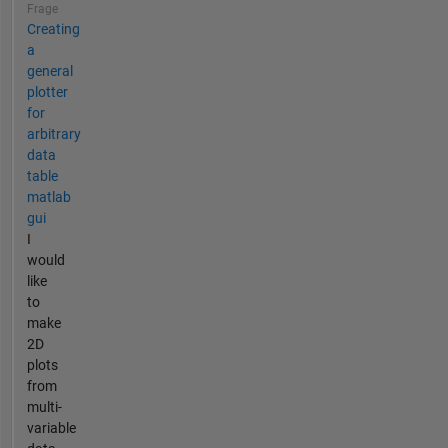
Frage
Creating
a
general
plotter
for
arbitrary
data
table
matlab
gui
I
would
like
to
make
2D
plots
from
multi-
variable