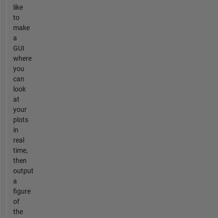
like
to
make
a
GUI
where
you
can
look
at
your
plots
in
real
time,
then
output
a
figure
of
the