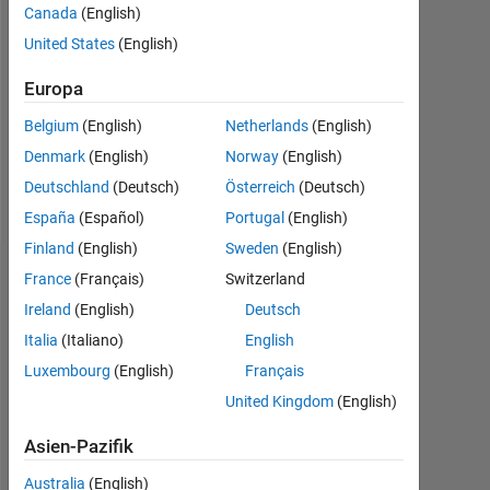
Canada
(English)
Followers:
United States
(English)
0
Europa
Following:
0
Belgium
(English)
Netherlands
(English)
Denmark
(English)
Norway
(English)
Follow
Deutschland
(Deutsch)
Österreich
(Deutsch)
España
(Español)
Portugal
(English)
Finland
(English)
Sweden
(English)
Dashboard
France
(Français)
Switzerland
Ireland
(English)
Deutsch
Statistik
Italia
(Italiano)
English
Luxembourg
(English)
Français
MATLAB Answers
United Kingdom
(English)
-2
-1
3
2
Asien-Pazifik
Australia
(English)