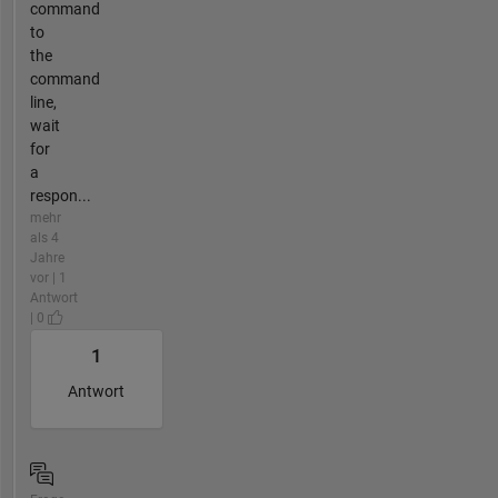
command
to
the
command
line,
wait
for
a
respon...
mehr
als 4
Jahre
vor | 1
Antwort
| 0
1
Antwort