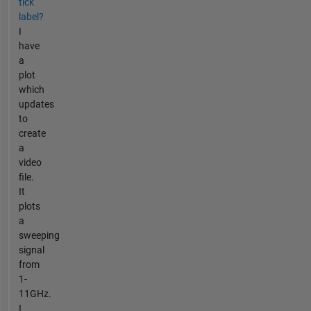
tick
label?
I
have
a
plot
which
updates
to
create
a
video
file.
It
plots
a
sweeping
signal
from
1-
11GHz.
I