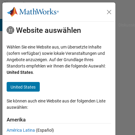
Weiter zum Inhalt
Community
Profile
B Answers
File Exchange
Cody
AI Chat Playground
Diskussi
Website auswählen
Wählen Sie eine Website aus, um übersetzte Inhalte
Thomas
(sofern verfügbar) sowie lokale Veranstaltungen und
Angebote anzuzeigen. Auf der Grundlage Ihres
Dixon
Standorts empfehlen wir Ihnen die folgende Auswahl:
United States
.
Last
seen:
mehr
United States
als 4
Jahre
Sie können auch eine Website aus der folgenden Liste
vor
auswählen:
|
Aktiv
Amerika
seit
América Latina
(Español)
2019