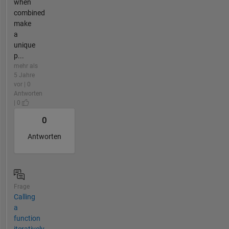
when
combined
make
a
unique
p...
mehr als
5 Jahre
vor | 0
Antworten
| 0
0
Antworten
Frage
Calling
a
function