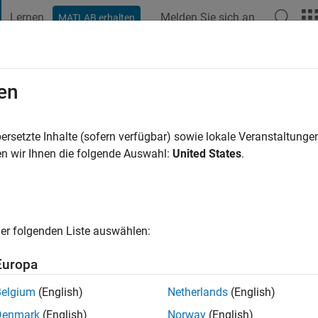
Lernen
Melden Sie sich an
MATLAB erhalten
t Playground
Diskussionen
Wettbewerbe
Blogs
Veröffentlic
en
ixon
4 Jahre vor
|
Aktiv seit 2019
ersetzte Inhalte (sofern verfügbar) sowie lokale Veranstaltung
ng:
0
n wir Ihnen die folgende Auswahl:
United States
.
er folgenden Liste auswählen:
Europa
Belgium
(English)
Netherlands
(English)
RANG
Denmark
(English)
Norway
(English)