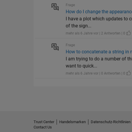
Frage
How do I change the appearance o
I have a plot which updates to c
of the sign...
mehr als 6 Jahre vor | 2 Antworten | 0
Frage
How to concatenate a string in r
I am trying to do a number of th
want to quick...
mehr als 6 Jahre vor | 0 Antworten | 0
Trust Center
Handelsmarken
Datenschutz-Richtlinien
Contact Us