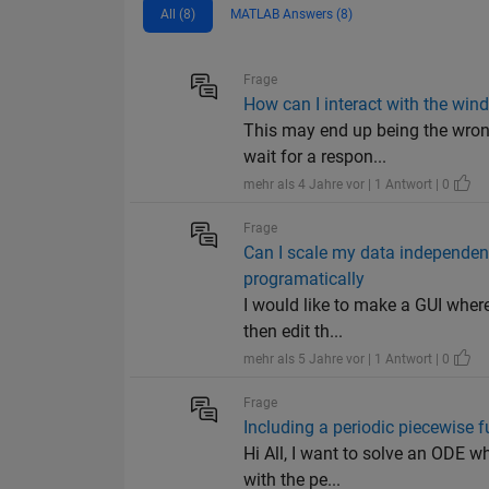
All (8)
MATLAB Answers (8)
Frage
How can I interact with the wi
This may end up being the wron
wait for a respon...
mehr als 4 Jahre vor | 1 Antwort | 0
Frage
Can I scale my data independentl
programatically
I would like to make a GUI where 
then edit th...
mehr als 5 Jahre vor | 1 Antwort | 0
Frage
Including a periodic piecewise 
Hi All, I want to solve an ODE w
with the pe...