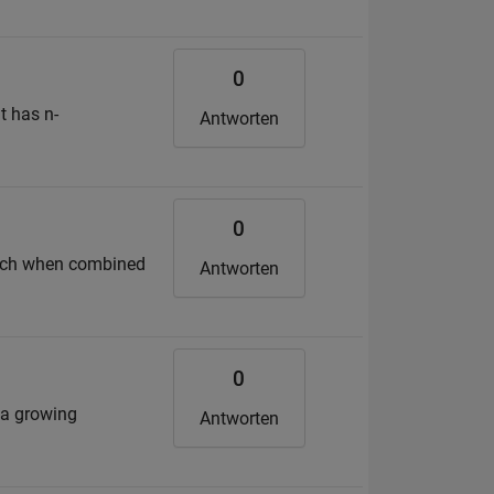
0
t has n-
Antworten
0
which when combined
Antworten
0
r a growing
Antworten