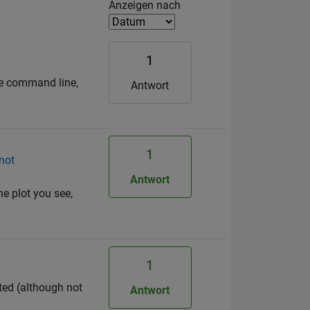
Filter2
Anzeigen nach
1
he command line,
Antwort
1
 not
Antwort
he plot you see,
1
cted (although not
Antwort