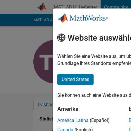
Weiter zum Inhalt
MATLAB Hilfe-Center
Community
MATLAB Answers
File Exchange
Cody
AI Cha
Website auswähl
Thomas D
Last seen: mehr als 
Wählen Sie eine Website aus, um üb
Followers:
0
Followi
Grundlage Ihres Standorts empfehle
Follow
United States
Sie können auch eine Website aus d
Dashboard
Abzeichen
Empfehlungen
Amerika
Statistik
América Latina
(Español)
Canada
(English)
MATLAB Answers