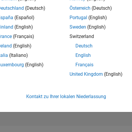
262.000
of 302.025
Deutschland
(Deutsch)
Österreich
(Deutsch)
España
(Español)
Portugal
(English)
REPUTATION
0
inland
(English)
Sweden
(English)
rance
(Français)
Switzerland
BEITRÄGE
8
Fragen
reland
(English)
Deutsch
0
Antworten
talia
(Italiano)
English
ANTWORTZUS
Luxembourg
(English)
Français
37.5%
11/22
05/23
L
11/23
05/24
11/24
05/25
11/25
05/26
United Kingdom
(English)
ZEITACHSE
ERHALTENE
STIMMEN
0
Kontakt zu Ihrer lokalen Niederlassung