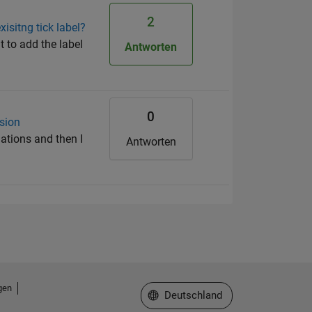
2
isitng tick label?
t to add the label
Antworten
0
ssion
uations and then I
Antworten
gen
Website auswählen
Deutschland