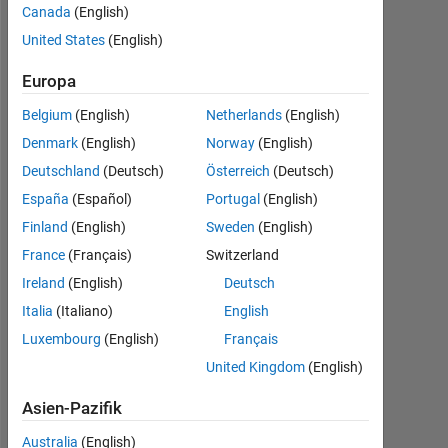
Followers:
Canada
(English)
1
United States
(English)
Following:
Europa
0
Belgium
(English)
Netherlands
(English)
Denmark
(English)
Norway
(English)
Follow
Deutschland
(Deutsch)
Österreich
(Deutsch)
España
(Español)
Portugal
(English)
Finland
(English)
Sweden
(English)
Dashboard
France
(Français)
Switzerland
Statistik
Ireland
(English)
Deutsch
Italia
(Italiano)
English
MATLAB Answers
Cody
File Exchange
All
Luxembourg
(English)
Français
10
16
12
14
-2
-1
-4
9
United Kingdom
(English)
8
7
Asien-Pazifik
6
Australia
(English)
5