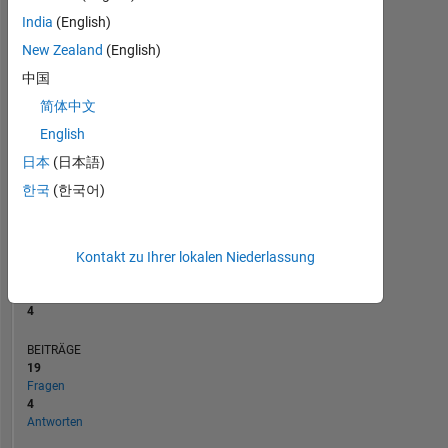
BEITRÄGE
10
4
India
(English)
3
New Zealand
(English)
2
1
中国
0
简体中文
04/20
01/21
10/21
04/23
01/24
10/24
04/26
05/20
03/21
01/22
11/22
09/23
05/25
03/26
07/19
07/20
07/21
07/22
L
07/23
07/24
07/25
07/26
ZEITACHSE
English
日本
(日本語)
한국
(한국어)
RANG
11.080
of
302.025
Kontakt zu Ihrer lokalen Niederlassung
REPUTATION
4
BEITRÄGE
19
Fragen
4
Antworten