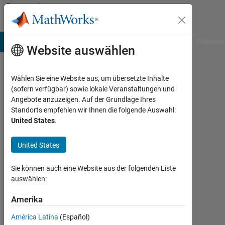
Weiter zum Inhalt
Community
Profile
B Answers
File Exchange
Cody
AI Chat Playground
Diskussi
Website auswählen
Wählen Sie eine Website aus, um übersetzte Inhalte
Ahmed
(sofern verfügbar) sowie lokale Veranstaltungen und
Angebote anzuzeigen. Auf der Grundlage Ihres
Anas
Standorts empfehlen wir Ihnen die folgende Auswahl:
United States
.
Last
seen:
fast 4
United States
Jahre
vor
Sie können auch eine Website aus der folgenden Liste
|
auswählen:
Aktiv
seit
Amerika
2019
América Latina
(Español)