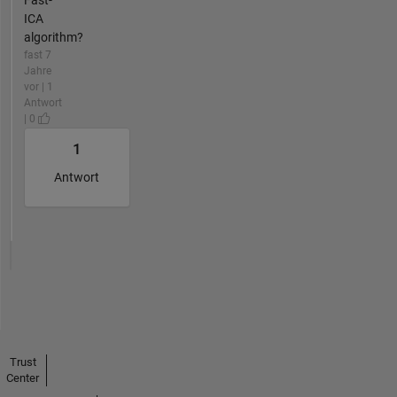
Fast-
ICA
algorithm?
fast 7
Jahre
vor | 1
Antwort
| 0
1
Antwort
Trust
Center