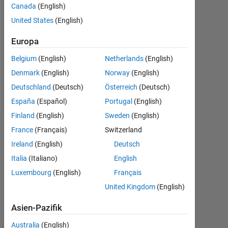
Canada
(English)
Followers:
United States
(English)
0
Europa
Following:
0
Belgium
(English)
Netherlands
(English)
Denmark
(English)
Norway
(English)
Follow
Deutschland
(Deutsch)
Österreich
(Deutsch)
España
(Español)
Portugal
(English)
Finland
(English)
Sweden
(English)
Dashboard
France
(Français)
Switzerland
Ireland
(English)
Deutsch
Statistik
Italia
(Italiano)
English
Luxembourg
(English)
Français
MATLAB Answers
United Kingdom
(English)
-2
-1
3
2
Asien-Pazifik
Australia
(English)