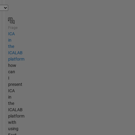
Frage
ICA
in
the
ICALAB
platform
how
can
I
present
ICA
in
the
ICALAB
platform
with
using