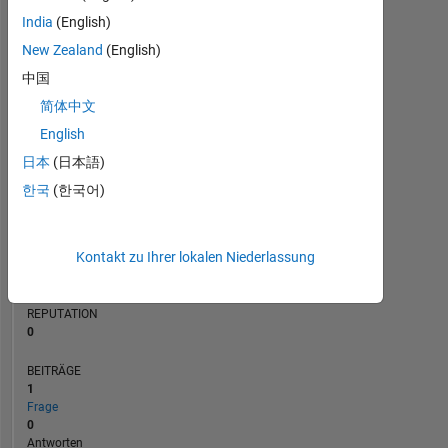
BEITRÄGE
India
(English)
L
1
New Zealand
(English)
中国
简体中文
0
07/20
04/21
01/22
07/23
04/24
01/25
07/26
08/20
06/21
04/22
02/23
12/23
08/25
06/26
10/19
10/20
10/21
10/22
L
10/23
10/24
10/25
English
ZEITACHSE
日本
(日本語)
한국
(한국어)
RANG
259.502
Kontakt zu Ihrer lokalen Niederlassung
of
302.025
REPUTATION
0
BEITRÄGE
1
Frage
0
Antworten