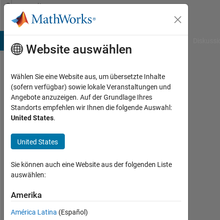
Weiter zum Inhalt
Community
Profile
B Answers
File Exchange
Cody
AI Chat Playground
Diskussi
Website auswählen
Wählen Sie eine Website aus, um übersetzte Inhalte
kivok
(sofern verfügbar) sowie lokale Veranstaltungen und
Angebote anzuzeigen. Auf der Grundlage Ihres
titrit
Standorts empfehlen wir Ihnen die folgende Auswahl:
United States
.
Last
seen:
mehr
United States
als 5
Jahre
Sie können auch eine Website aus der folgenden Liste
vor
auswählen:
|
Aktiv
Amerika
seit
América Latina
(Español)
2019