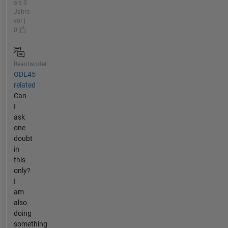
als 3
Jahre
vor |
0
Beantwortet
ODE45
related
Can
I
ask
one
doubt
in
this
only?
I
am
also
doing
something