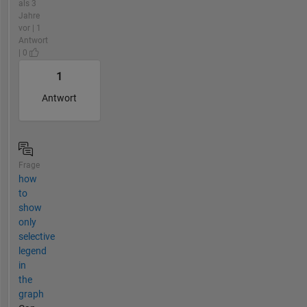
als 3
Jahre
vor | 1
Antwort
| 0
1
Antwort
Frage
how
to
show
only
selective
legend
in
the
graph