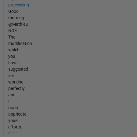
processing
Good
morning
@Mathieu
NOE,
The
modification
which
you
have
suggested
are
working
perfectly
and
I
really
appricate
youe
efforts...
mehr