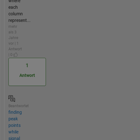
where
each
column
represent...
mehr
als 3
Jahre
vor | 1
Antwort
| 0
1
Antwort
Beantwortet
finding
peak
points
while
signal