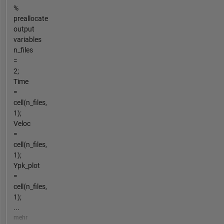
%
preallocate
output
variables
n_files
=
2;
Time
=
cell(n_files,
1);
Veloc
=
cell(n_files,
1);
Ypk_plot
=
cell(n_files,
1);
...
mehr