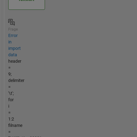
Frage
Error
in
import
data
header
=
9;
delimiter
=
'\t';
for
i
=
1:2
filname
=