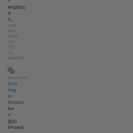
=
length(x);
%
T...
mehr
als 3
Jahre
vor |
1
|
akzeptiert
Beantwortet
Error
msg
in
fminbnd
fun
=
@(x)
6*cos(x)