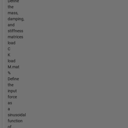
Define
the
mass,
damping,
and
stiffness
matrices
load
C
K
load
M.mat
%
Define
the
input
force
as
a
sinusoidal
function
of...