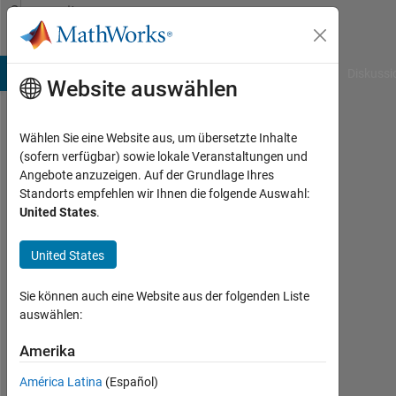
Weiter zum Inhalt
Community
Profile
B Answers
File Exchange
Cody
AI Chat Playground
Diskussi
Website auswählen
Wählen Sie eine Website aus, um übersetzte Inhalte
AL
(sofern verfügbar) sowie lokale Veranstaltungen und
Angebote anzuzeigen. Auf der Grundlage Ihres
Last
Standorts empfehlen wir Ihnen die folgende Auswahl:
seen:
United States
.
fast 3
Jahre
United States
vor
|
Aktiv
Sie können auch eine Website aus der folgenden Liste
seit
auswählen:
2022
Amerika
Followers:
América Latina
(Español)
0