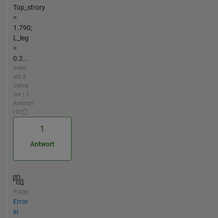
Top_strory
=
1.790;
L_leg
=
0.2...
mehr
als 3
Jahre
vor | 1
Antwort
| 0
1
Antwort
Frage
Error
in