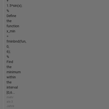
+
1.5*sin(x);
%
Define
the
function
x_min
=
fminbnd(fun,
0,
6);
%
Find
the
minimum
within
the
interval
[0,6...
mehr
als 3
Jahre