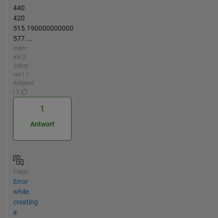
440
420
515.190000000000
577....
mehr
als 3
Jahre
vor | 1
Antwort
| 1
1
Antwort
Frage
Error
while
creating
a