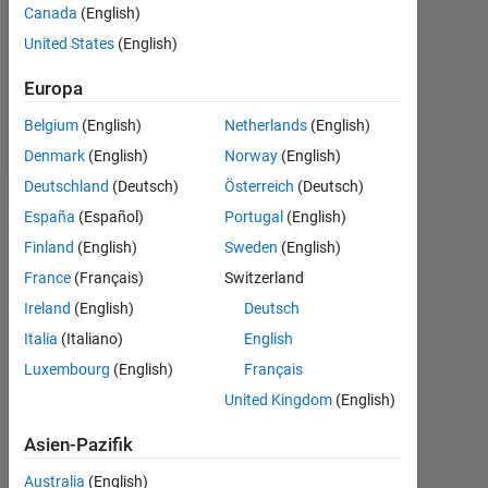
Canada
(English)
Following:
United States
(English)
0
Europa
Follow
Belgium
(English)
Netherlands
(English)
Denmark
(English)
Norway
(English)
Deutschland
(Deutsch)
Österreich
(Deutsch)
Dashboard
España
(Español)
Portugal
(English)
Finland
(English)
Sweden
(English)
Statistik
France
(Français)
Switzerland
MATLAB Answers
Ireland
(English)
Deutsch
Italia
(Italiano)
English
16
-2
-1
-4
1
3
5
7
9
14
Luxembourg
(English)
Français
12
United Kingdom
(English)
10
BEITRÄGE
8
Asien-Pazifik
10
6
Australia
(English)