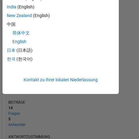
4
India
(English)
2
New Zealand
(English)
0
05/23
10/23
03/24
08/24
01/25
11/25
04/26
12/22
06/23
12/23
06/24
L
12/24
06/25
12/25
06/26
中国
ZEITACHSE
简体中文
English
日本
(日本語)
RANG
4.594
한국
(한국어)
of
302.028
REPUTATION
Kontakt zu Ihrer lokalen Niederlassung
11
BEITRÄGE
14
Fragen
5
Antworten
ANTWORTZUSTIMMUNG