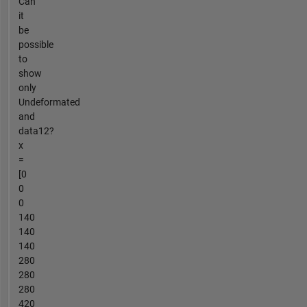
Can
it
be
possible
to
show
only
Undeformated
and
data12?
x
=
[0
0
0
140
140
140
280
280
280
420