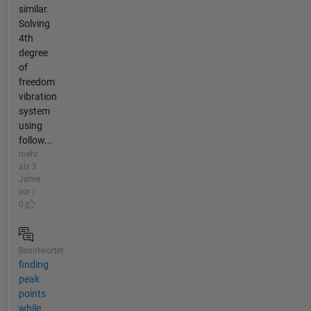
similar.
Solving
4th
degree
of
freedom
vibration
system
using
follow...
mehr
als 3
Jahre
vor |
0
Beantwortet
finding
peak
points
while