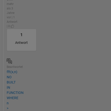
mehr
als 3
Jahre
vor | 1
Antwort
| 0
1
Antwort
Beantwortet
fft(x,n)
NO
BUILT
IN
FUNCTION
WHERE
n
>