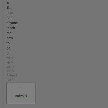
is
like
this:
Can
anyone
teach
me
how
to
do
th...
mehr
als 3
Jahre
vor | 1
Antwort
| 0
1
Antwort