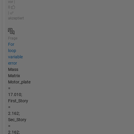
vor |
0
|
akzeptiert
Frage
For
loop
variable
error
Mass
Matrix
Motor_plate
=
17.010;
First_Story
=
2.162;
Sec_Story
=
2.162;