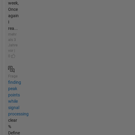
week,
Once
again
I
rea...
mehr
als 3
Jahre
vor |
0
Frage
finding
peak
points
while
signal
processing
clear
%
Define