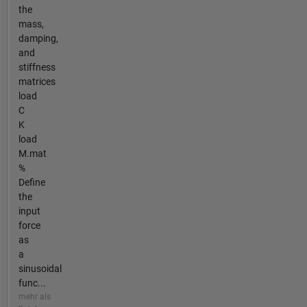
the
mass,
damping,
and
stiffness
matrices
load
C
K
load
M.mat
%
Define
the
input
force
as
a
sinusoidal
func...
mehr als