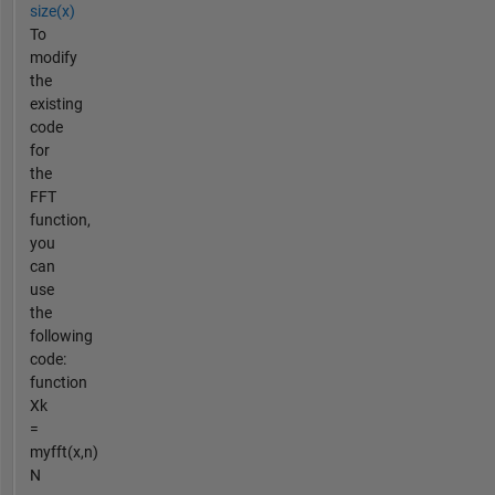
size(x)
To
modify
the
existing
code
for
the
FFT
function,
you
can
use
the
following
code:
function
Xk
=
myfft(x,n)
N