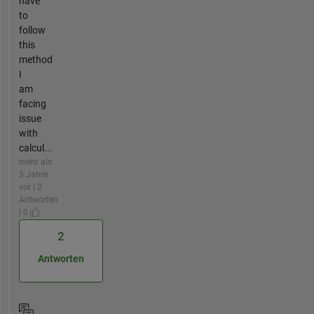
have
to
follow
this
method
I
am
facing
issue
with
calcul...
mehr als
3 Jahre
vor | 2
Antworten
| 0
2
Antworten