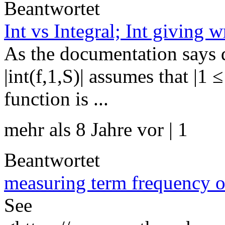
Beantwortet
Int vs Integral; Int giving w
As the documentation says d
|int(f,1,S)| assumes that |1 ≤
function is ...
mehr als 8 Jahre vor | 1
Beantwortet
measuring term frequency 
See