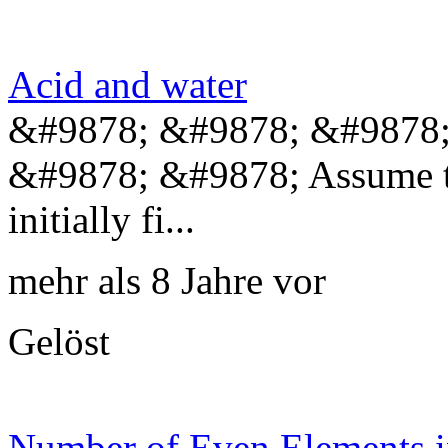
Acid and water
&#9878; &#9878; &#9878;
&#9878; &#9878; Assume that
initially fi...
mehr als 8 Jahre vor
Gelöst
Number of Even Elements i