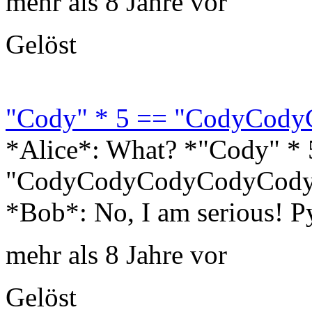
mehr als 8 Jahre vor
Gelöst
"Cody" * 5 == "CodyCod
*Alice*: What? *"Cody" * 
"CodyCodyCodyCodyCody"*
*Bob*: No, I am serious! Py
mehr als 8 Jahre vor
Gelöst