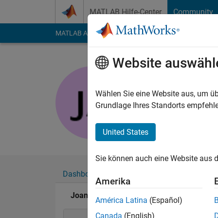
Weiter zum Inhalt
MATLAB Hilfe-Center
Community
MATLAB Answers
File Exchange
Cody
AI Cha
Website auswähl
Joan Lo
Last seen: mehr als e
Wählen Sie eine Website aus, um üb
Followers:
0
Followi
Grundlage Ihres Standorts empfehle
Follow
Nachri
United States
Sie können auch eine Website aus d
Dashboard
Abzeichen
Empfehlungen
Amerika
Joan Lo's Abzeichen
América Latina
(Español)
Canada
(English)