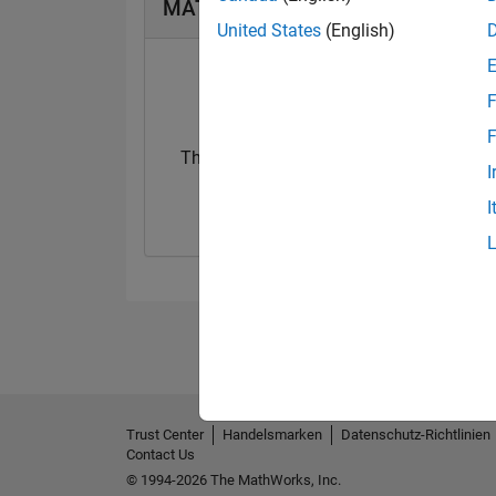
MATLAB Answers Abzeichen
United States
(English)
F
F
Thankful Level 1
I
18 Jun 2022
I
Trust Center
Handelsmarken
Datenschutz-Richtlinien
Contact Us
© 1994-2026 The MathWorks, Inc.