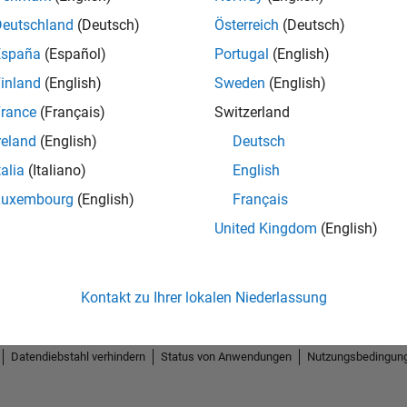
Deutschland
(Deutsch)
Österreich
(Deutsch)
España
(Español)
Portugal
(English)
inland
(English)
Sweden
(English)
rance
(Français)
Switzerland
reland
(English)
Deutsch
talia
(Italiano)
English
Luxembourg
(English)
Français
United Kingdom
(English)
Kontakt zu Ihrer lokalen Niederlassung
Datendiebstahl verhindern
Status von Anwendungen
Nutzungsbedingun