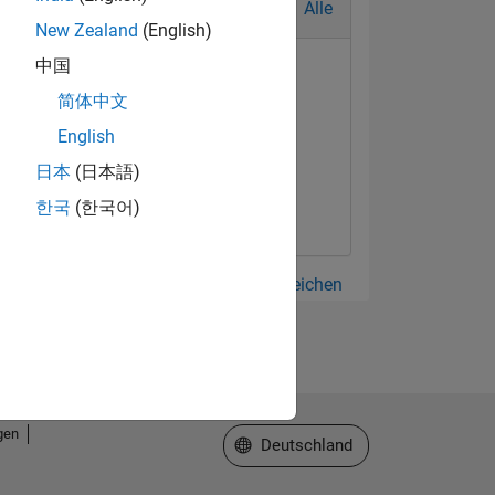
Alle
New Zealand
(English)
中国
简体中文
English
日本
(日本語)
한국
(한국어)
Alle anzeigen Abzeichen
gen
Website auswählen
Deutschland