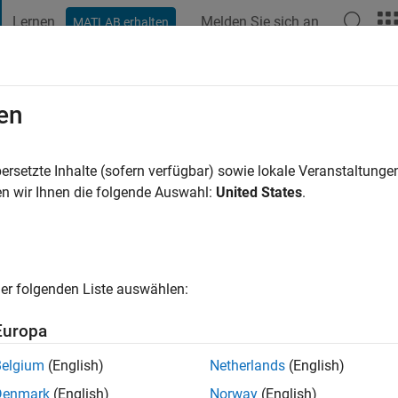
Lernen
Melden Sie sich an
MATLAB erhalten
t Playground
Diskussionen
Wettbewerbe
Blogs
Veröffentlic
en
in Jahr vor
|
Aktiv seit 2022
ersetzte Inhalte (sofern verfügbar) sowie lokale Veranstaltung
ng:
0
n wir Ihnen die folgende Auswahl:
United States
.
cht
er folgenden Liste auswählen:
Europa
Belgium
(English)
Netherlands
(English)
Denmark
(English)
Norway
(English)