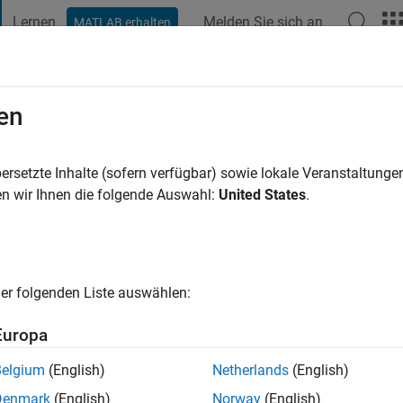
Lernen
Melden Sie sich an
MATLAB erhalten
t Playground
Diskussionen
Wettbewerbe
Blogs
Veröffentlic
en
rraga
re vor
|
Aktiv seit 2018
ersetzte Inhalte (sofern verfügbar) sowie lokale Veranstaltung
ng:
0
n wir Ihnen die folgende Auswahl:
United States
.
er folgenden Liste auswählen:
Europa
Belgium
(English)
Netherlands
(English)
RANG
Denmark
(English)
Norway
(English)