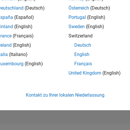
18.952
of 302.023
Deutschland
(Deutsch)
Österreich
(Deutsch)
España
(Español)
Portugal
(English)
REPUTATION
2
inland
(English)
Sweden
(English)
rance
(Français)
Switzerland
BEITRÄGE
1
Frage
reland
(English)
Deutsch
3
Antworten
talia
(Italiano)
English
ANTWORTZUS
Luxembourg
(English)
Français
0.0%
21
05/22
L
01/23
09/23
05/24
01/25
09/25
05/26
United Kingdom
(English)
ZEITACHSE
ERHALTENE
STIMMEN
1
Kontakt zu Ihrer lokalen Niederlassung