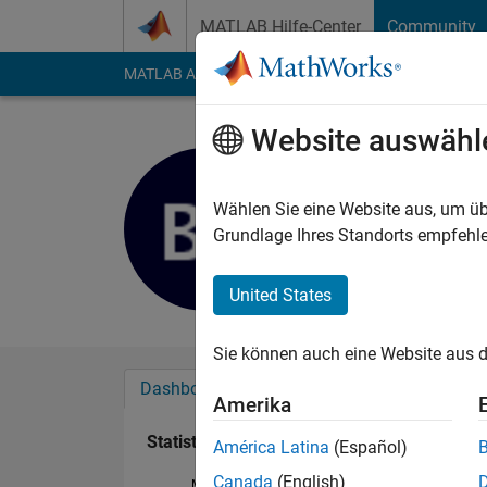
Weiter zum Inhalt
MATLAB Hilfe-Center
Community
MATLAB Answers
File Exchange
Cody
AI Cha
Website auswähl
Blanca La
Last seen: fast 6 Jah
Wählen Sie eine Website aus, um üb
Followers:
0
Followi
Grundlage Ihres Standorts empfehle
Follow
United States
Sie können auch eine Website aus d
Dashboard
Abzeichen
Empfehlungen
Amerika
Statistik
América Latina
(Español)
Canada
(English)
MATLAB Answers