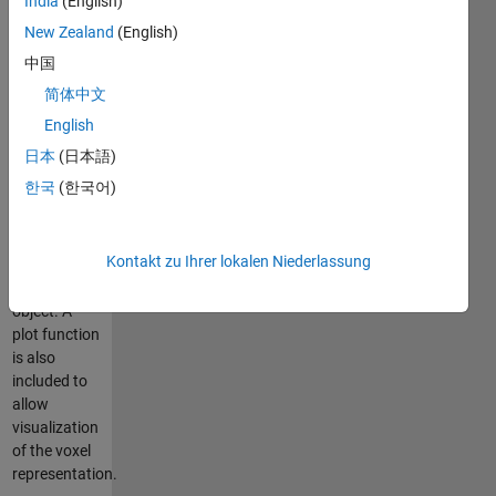
India
(English)
and the grid
cells which
New Zealand
(English)
intersect the
中国
given object
简体中文
are marked
as occupied.
English
The
日本
(日本語)
occupied
한국
(한국어)
cells then
form the
voxel
Kontakt zu Ihrer lokalen Niederlassung
representation
of the
object. A
plot function
is also
included to
allow
visualization
of the voxel
representation.