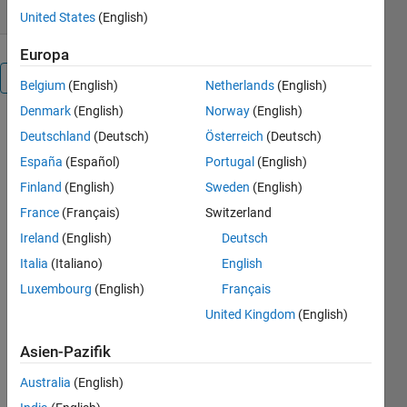
United States
(English)
Europa
Überblick
Belgium
(English)
Netherlands
(English)
Denmark
(English)
Norway
(English)
This
Deutschland
(Deutsch)
Österreich
(Deutsch)
package
España
(Español)
Portugal
(English)
provides
functionalities
Finland
(English)
Sweden
(English)
for loading
France
(Français)
Switzerland
3D models
Ireland
(English)
Deutsch
from .OBJ
files and
Italia
(Italiano)
English
convert
Luxembourg
(English)
Français
them to a
United Kingdom
(English)
voxel
representation.
Asien-Pazifik
The space is
divided in a
Australia
(English)
discrete grid,