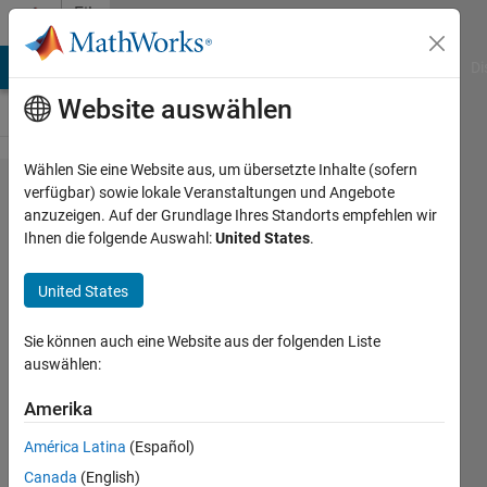
Weiter zum Inhalt
File
Exchange
MATLAB Answers
File Exchange
Cody
AI Chat Playground
Di
Website auswählen
Wählen Sie eine Website aus, um übersetzte Inhalte (sofern
3D
verfügbar) sowie lokale Veranstaltungen und Angebote
anzuzeigen. Auf der Grundlage Ihres Standorts empfehlen wir
voxelizer
Ihnen die folgende Auswahl:
United States
.
United States
Provides functionality to
convert a 3D object to voxel
Sie können auch eine Website aus der folgenden Liste
representation.
auswählen:
Carlos Martinez-Ortiz
Amerika
Version 1.0.0.0
(2,43 MB)
6,6K Downloads
4,20/5
(9)
América Latina
(Español)
27. Aug 2008
Canada
(English)