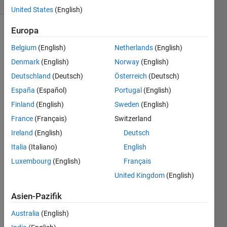
United States
(English)
Europa
Belgium
(English)
Netherlands
(English)
Multiply 
Denmark
(English)
Norway
(English)
two 
large 
Deutschland
(Deutsch)
Österreich
(Deutsch)
hexadecimal 
España
(Español)
Portugal
(English)
numbers 
Finland
(English)
Sweden
(English)
together 
and 
France
(Français)
Switzerland
output 
Ireland
(English)
Deutsch
the 
Italia
(Italiano)
English
hexadecimal 
representation 
Luxembourg
(English)
Français
of the 
United Kingdom
(English)
result.
For 
Asien-Pazifik
example:
Australia
(English)
a=
'abcdef123456789'
;