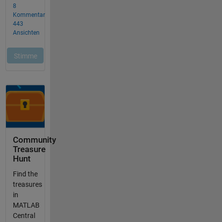
Community
Treasure
Hunt
Find the
treasures
in
MATLAB
Central