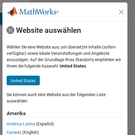
Weiter zum Inhalt
Cody
MATLAB Answers
File Exchange
Cody
AI Chat Playground
Di
Website auswählen
Wählen Sie eine Website aus, um übersetzte Inhalte (sofern
Problem
verfügbar) sowie lokale Veranstaltungen und Angebote
anzuzeigen. Auf der Grundlage Ihres Standorts empfehlen wir
53705.
Ihnen die folgende Auswahl:
United States
.
Multiply
Large
United States
Hexadecimal
Sie können auch eine Website aus der folgenden Liste
Numbers
auswählen:
Amerika
David
Hill
América Latina
(Español)
7 solvers
Canada
(English)
2 likes