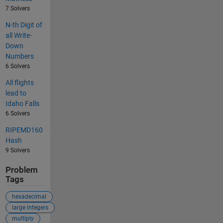
7 Solvers
N-th Digit of
all Write-
Down
Numbers
6 Solvers
All flights
lead to
Idaho Falls
6 Solvers
RIPEMD160
Hash
9 Solvers
Problem
Tags
hexadecimal
large integers
multiply