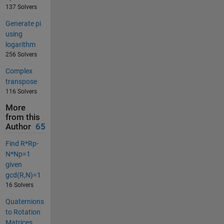
137 Solvers
Generate pi
using
logarithm
256 Solvers
Complex
transpose
116 Solvers
More
from this
Author
65
Find R*Rp-
N*Np=1
given
gcd(R,N)=1
16 Solvers
Quaternions
to Rotation
Matrices