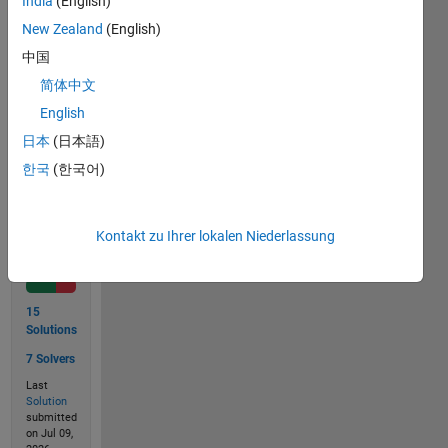
India
(English)
b=
'987654321fedcba'
;
r=multiply(a,b)
New Zealand
(English)
r =
中国
简体中文
'6651af60378fa86ce04c93a854f58a'
English
日本
(日本語)
Solve
한국
(한국어)
Kontakt zu Ihrer lokalen Niederlassung
Solution
Stats
15
Solutions
7 Solvers
Last
Solution
submitted
on Jul 09,