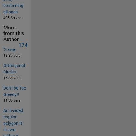
containing
all ones
405 Solvers
More
from this
Author
174
'X'avier
18 Solvers
Orthogonal
Circles
16 Solvers
Don't be Too
Greedy!!
11 Solvers
An n-sided
regular
polygon is
drawn