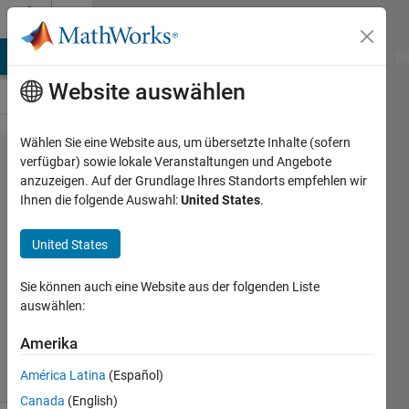
Weiter zum Inhalt
Cody
MATLAB Answers
File Exchange
Cody
AI Chat Playground
Di
Website auswählen
Wählen Sie eine Website aus, um übersetzte Inhalte (sofern
Problem
verfügbar) sowie lokale Veranstaltungen und Angebote
anzuzeigen. Auf der Grundlage Ihres Standorts empfehlen wir
45405.
Ihnen die folgende Auswahl:
United States
.
ZigZag -
05
United States
Sie können auch eine Website aus der folgenden Liste
Asif
auswählen:
Newaz
22
Amerika
solvers
1 likes
América Latina
(Español)
Canada
(English)