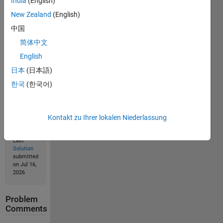
India
(English)
New Zealand
(English)
Solve
中国
简体中文
English
Solution
Stats
日本
(日本語)
한국
(한국어)
64
Solutions
Kontakt zu Ihrer lokalen Niederlassung
22
Solvers
Last
Solution
submitted
on Jul 16,
2026
Problem
Comments