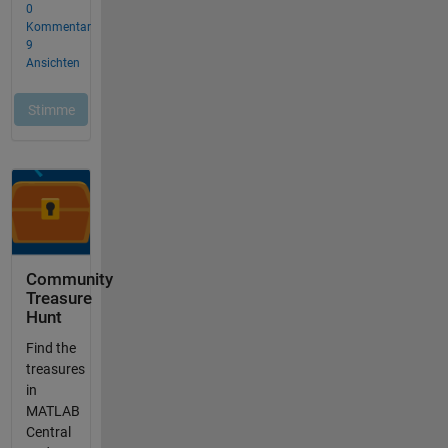
Community
Treasure
Hunt
Find the
treasures
in
MATLAB
Central