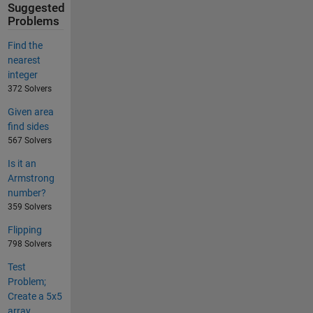
Suggested
Problems
Find the
nearest
integer
372 Solvers
Given area
find sides
567 Solvers
Is it an
Armstrong
number?
359 Solvers
Flipping
798 Solvers
Test
Problem;
Create a 5x5
array