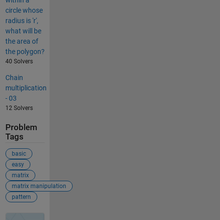
within a
circle whose
radius is 'r',
what will be
the area of
the polygon?
40 Solvers
Chain
multiplication
- 03
12 Solvers
Problem
Tags
basic
easy
matrix
matrix manipulation
pattern