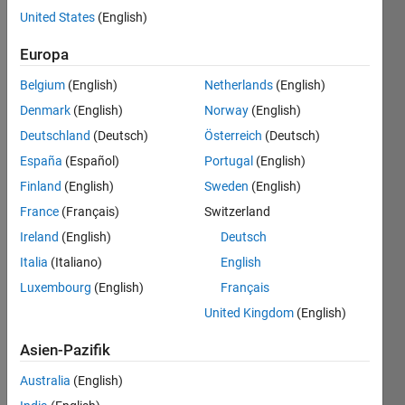
United States
(English)
Europa
Given a
matrix,
Belgium
(English)
Netherlands
(English)
print all
Denmark
(English)
Norway
(English)
its
elements
Deutschland
(Deutsch)
Österreich
(Deutsch)
in the
España
(Español)
Portugal
(English)
alpha
Finland
(English)
Sweden
(English)
form.
For
France
(Français)
Switzerland
example
Ireland
(English)
Deutsch
-
Italia
(Italiano)
English
Luxembourg
(English)
Français
 a=[16     2     3    13

     5    11    10     8

United Kingdom
(English)
     9     7     6    12

     4    14    15     1]

Asien-Pazifik
output =[13    10     7     4     9     5    16    11     
Australia
(English)