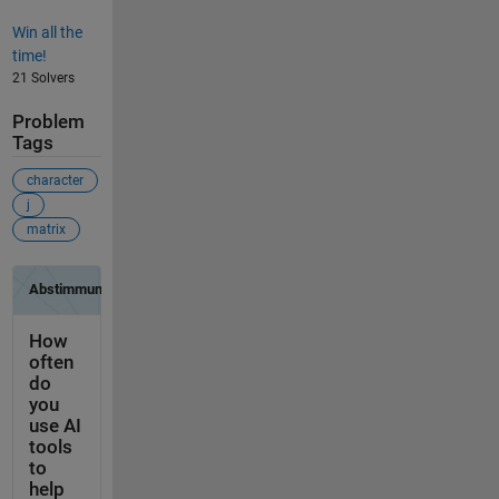
Win all the
time!
21 Solvers
Problem
Tags
character
j
matrix