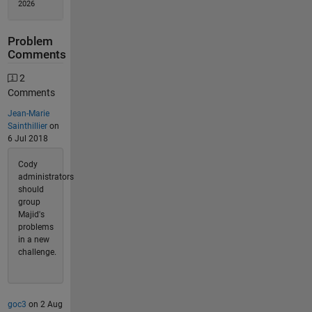
2026
Problem
Comments
2
Comments
Jean-Marie
Sainthillier
on
6 Jul 2018
Cody
administrators
should
group
Majid's
problems
in a new
challenge.
goc3
on 2 Aug