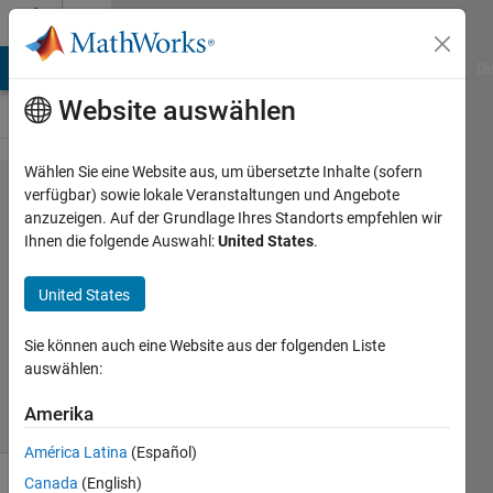
Weiter zum Inhalt
Cody
MATLAB Answers
File Exchange
Cody
AI Chat Playground
Di
Website auswählen
Wählen Sie eine Website aus, um übersetzte Inhalte (sofern
Problem
verfügbar) sowie lokale Veranstaltungen und Angebote
anzuzeigen. Auf der Grundlage Ihres Standorts empfehlen wir
44686.
Ihnen die folgende Auswahl:
United States
.
Draw 'J'
United States
Majid
Sie können auch eine Website aus der folgenden Liste
Farzaneh
auswählen:
1K
solvers
Amerika
8 likes
América Latina
(Español)
Canada
(English)