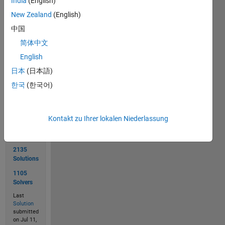
India
(English)
[0 0 0 1

 0 0 0 1 

New Zealand
(English)
 1 0 0 1

中国
简体中文
English
日本
(日本語)
Solve
한국
(한국어)
Solution
Kontakt zu Ihrer lokalen Niederlassung
Stats
2135
Solutions
1105
Solvers
Last
Solution
submitted
on Jul 11,