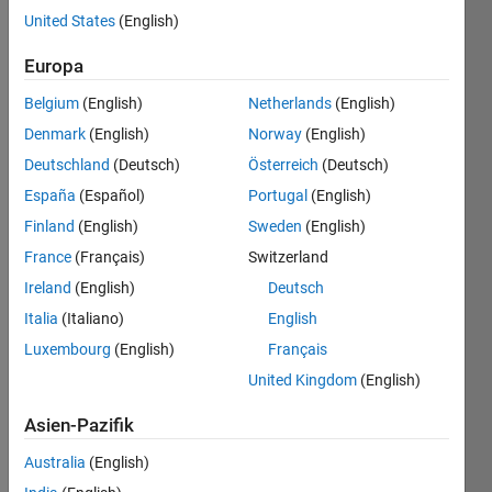
United States
(English)
Given n
as
Europa
input,
Belgium
(English)
Netherlands
(English)
generate
a n-by-n
Denmark
(English)
Norway
(English)
matrix
Deutschland
(Deutsch)
Österreich
(Deutsch)
'J' using
España
(Español)
Portugal
(English)
0 and 1
.
Finland
(English)
Sweden
(English)
France
(Français)
Switzerland
Example:
Ireland
(English)
Deutsch
Italia
(Italiano)
English
n=5

ans=

Luxembourg
(English)
Français
[0 0 0 0 1

United Kingdom
(English)
 0 0 0 0 1

 0 0 0 0 1

 1 0 0 0 1

Asien-Pazifik
 1 1 1 1 1]

n=4

Australia
(English)
ans=
