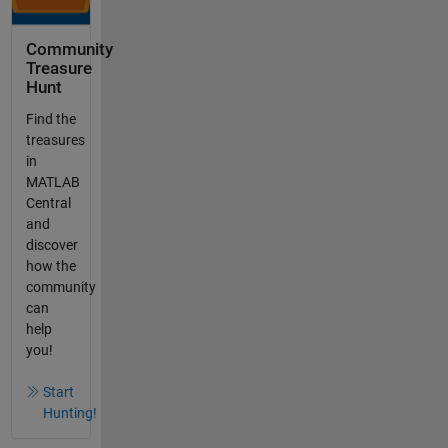
Community
Treasure
Hunt
Find the
treasures
in
MATLAB
Central
and
discover
how the
community
can
help
you!
Start
Hunting!