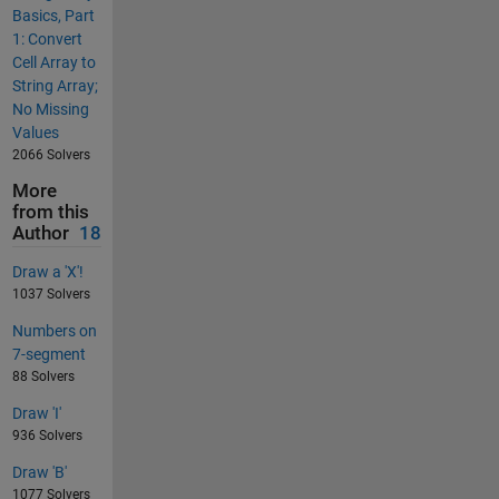
Basics, Part
1: Convert
Cell Array to
String Array;
No Missing
Values
2066 Solvers
More
from this
Author
18
Draw a 'X'!
1037 Solvers
Numbers on
7-segment
88 Solvers
Draw 'I'
936 Solvers
Draw 'B'
1077 Solvers