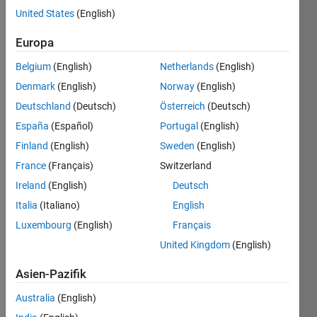
United States
(English)
Europa
Given
natural
Belgium
(English)
Netherlands
(English)
number
Denmark
(English)
Norway
(English)
calculate
its
Deutschland
(Deutsch)
Österreich
(Deutsch)
population
España
(Español)
Portugal
(English)
count
.
Finland
(English)
Sweden
(English)
France
(Français)
Switzerland
Ireland
(English)
Deutsch
Solve
Italia
(Italiano)
English
Luxembourg
(English)
Français
United Kingdom
(English)
Solution
Stats
Asien-Pazifik
Australia
(English)
137
Solutions