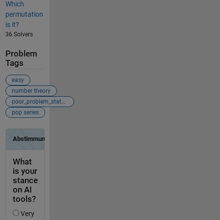
Which
permutation
is it?
36 Solvers
Problem
Tags
easy
number theory
poor_problem_statement
pop series