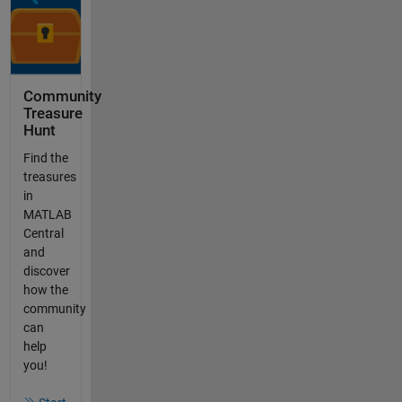
Community
Treasure
Hunt
Find the
treasures
in
MATLAB
Central
and
discover
how the
community
can
help
you!