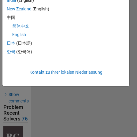
India
(English)
76
New Zealand
(English)
Solvers
中国
Last
简体中文
Solution
submitted
English
on Mar
09, 2026
日本
(日本語)
한국
(한국어)
Problem
Comments
Kontakt zu Ihrer lokalen Niederlassung
Solution
Comments
Show
comments
Problem
Recent
Solvers
76