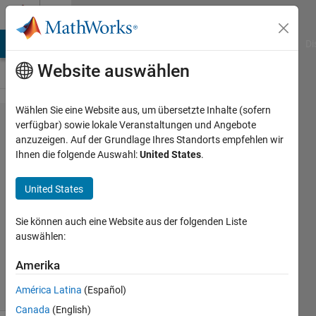
Weiter zum Inhalt
Cody
MATLAB Answers
File Exchange
Cody
AI Chat Playground
Di
Website auswählen
Wählen Sie eine Website aus, um übersetzte Inhalte (sofern
Problem
verfügbar) sowie lokale Veranstaltungen und Angebote
anzuzeigen. Auf der Grundlage Ihres Standorts empfehlen wir
2738.
Ihnen die folgende Auswahl:
United States
.
Sideways
sum
United States
Sie können auch eine Website aus der folgenden Liste
Jan
auswählen:
Orwat
76
Amerika
solvers
1 likes
América Latina
(Español)
Canada
(English)