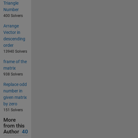
Triangle
Number
400 Solvers
Arrange
Vector in
descending
order
13940 Solvers
frame of the
matrix
938 Solvers
Replace odd
number in
given matrix
by zero
151 Solvers
More
from this
Author
40